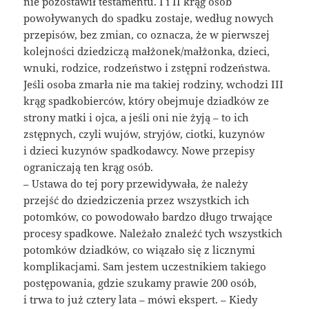
nie pozostawił testamentu. I i II krąg osób
powoływanych do spadku zostaje, według nowych
przepisów, bez zmian, co oznacza, że w pierwszej
kolejności dziedziczą małżonek/małżonka, dzieci,
wnuki, rodzice, rodzeństwo i zstępni rodzeństwa.
Jeśli osoba zmarła nie ma takiej rodziny, wchodzi III
krąg spadkobierców, który obejmuje dziadków ze
strony matki i ojca, a jeśli oni nie żyją – to ich
zstępnych, czyli wujów, stryjów, ciotki, kuzynów
i dzieci kuzynów spadkodawcy. Nowe przepisy
ograniczają ten krąg osób.
– Ustawa do tej pory przewidywała, że należy
przejść do dziedziczenia przez wszystkich ich
potomków, co powodowało bardzo długo trwające
procesy spadkowe. Należało znaleźć tych wszystkich
potomków dziadków, co wiązało się z licznymi
komplikacjami. Sam jestem uczestnikiem takiego
postępowania, gdzie szukamy prawie 200 osób,
i trwa to już cztery lata – mówi ekspert. – Kiedy