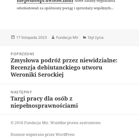
niepełnosprawnościami
Nowe zasady wypłacania
odszkodowań za opóźniony pociąg i sprzedaży wspólnych...
Data
Autor
Kategorie
17 listopada 2023
Fundacja Mir
Styl życia
publikacji
Nawigacja
POPRZEDNI
wpisu
Zmysłowa podróż przez niewidzialne:
Poprzedni
Recenzja debiutanckiego utworu
wpis:
Weroniki Serockiej
NASTĘPNY
Targi pracy dla osób z
Następny
niepełnosprawnościami
wpis:
© 2018 Fundacja Mir. Wszelkie prawa zastrzeżone.
Dumnie wspierane przez WordPress