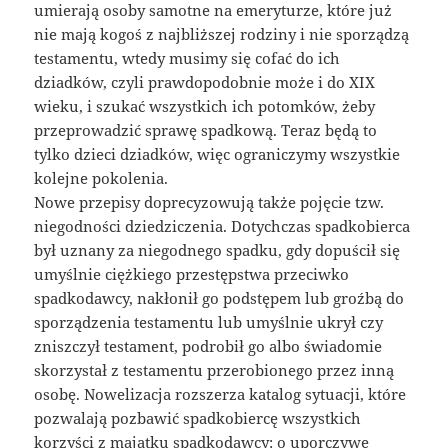
umierają osoby samotne na emeryturze, które już
nie mają kogoś z najbliższej rodziny i nie sporządzą
testamentu, wtedy musimy się cofać do ich
dziadków, czyli prawdopodobnie może i do XIX
wieku, i szukać wszystkich ich potomków, żeby
przeprowadzić sprawę spadkową. Teraz będą to
tylko dzieci dziadków, więc ograniczymy wszystkie
kolejne pokolenia.
Nowe przepisy doprecyzowują także pojęcie tzw.
niegodności dziedziczenia. Dotychczas spadkobierca
był uznany za niegodnego spadku, gdy dopuścił się
umyślnie ciężkiego przestępstwa przeciwko
spadkodawcy, nakłonił go podstępem lub groźbą do
sporządzenia testamentu lub umyślnie ukrył czy
zniszczył testament, podrobił go albo świadomie
skorzystał z testamentu przerobionego przez inną
osobę. Nowelizacja rozszerza katalog sytuacji, które
pozwalają pozbawić spadkobiercę wszystkich
korzyści z majątku spadkodawcy: o uporczywe