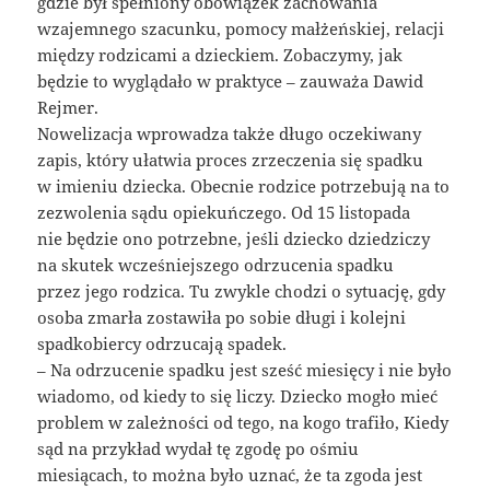
gdzie był spełniony obowiązek zachowania
wzajemnego szacunku, pomocy małżeńskiej, relacji
między rodzicami a dzieckiem. Zobaczymy, jak
będzie to wyglądało w praktyce – zauważa Dawid
Rejmer.
Nowelizacja wprowadza także długo oczekiwany
zapis, który ułatwia proces zrzeczenia się spadku
w imieniu dziecka. Obecnie rodzice potrzebują na to
zezwolenia sądu opiekuńczego. Od 15 listopada
nie będzie ono potrzebne, jeśli dziecko dziedziczy
na skutek wcześniejszego odrzucenia spadku
przez jego rodzica. Tu zwykle chodzi o sytuację, gdy
osoba zmarła zostawiła po sobie długi i kolejni
spadkobiercy odrzucają spadek.
– Na odrzucenie spadku jest sześć miesięcy i nie było
wiadomo, od kiedy to się liczy. Dziecko mogło mieć
problem w zależności od tego, na kogo trafiło, Kiedy
sąd na przykład wydał tę zgodę po ośmiu
miesiącach, to można było uznać, że ta zgoda jest