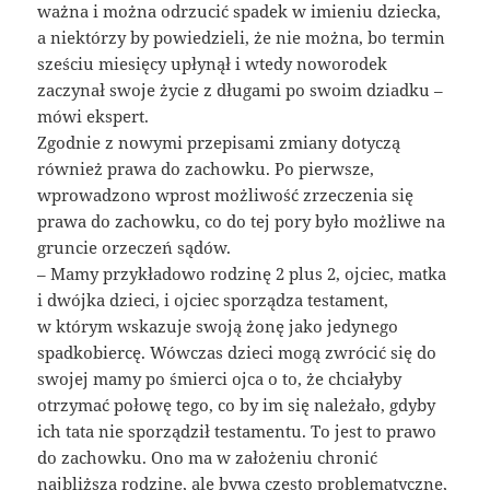
ważna i można odrzucić spadek w imieniu dziecka,
a niektórzy by powiedzieli, że nie można, bo termin
sześciu miesięcy upłynął i wtedy noworodek
zaczynał swoje życie z długami po swoim dziadku –
mówi ekspert.
Zgodnie z nowymi przepisami zmiany dotyczą
również prawa do zachowku. Po pierwsze,
wprowadzono wprost możliwość zrzeczenia się
prawa do zachowku, co do tej pory było możliwe na
gruncie orzeczeń sądów.
– Mamy przykładowo rodzinę 2 plus 2, ojciec, matka
i dwójka dzieci, i ojciec sporządza testament,
w którym wskazuje swoją żonę jako jedynego
spadkobiercę. Wówczas dzieci mogą zwrócić się do
swojej mamy po śmierci ojca o to, że chciałyby
otrzymać połowę tego, co by im się należało, gdyby
ich tata nie sporządził testamentu. To jest to prawo
do zachowku. Ono ma w założeniu chronić
najbliższą rodzinę, ale bywa często problematyczne,