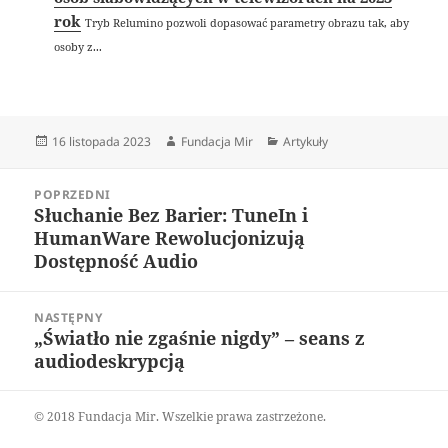
rok
Tryb Relumino pozwoli dopasować parametry obrazu tak, aby
osoby z...
Data
Autor
Kategorie
16 listopada 2023
Fundacja Mir
Artykuły
publikacji
Nawigacja
POPRZEDNI
wpisu
Słuchanie Bez Barier: TuneIn i
Poprzedni
HumanWare Rewolucjonizują
wpis:
Dostępność Audio
NASTĘPNY
„Światło nie zgaśnie nigdy” – seans z
Następny
audiodeskrypcją
wpis:
© 2018 Fundacja Mir. Wszelkie prawa zastrzeżone.