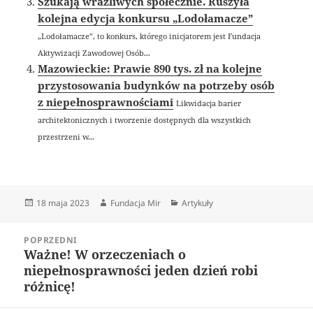
Szukają wrażliwych społecznie. Ruszyła
kolejna edycja konkursu „Lodołamacze”
„Lodołamacze”, to konkurs, którego inicjatorem jest Fundacja
Aktywizacji Zawodowej Osób...
Mazowieckie: Prawie 890 tys. zł na kolejne
przystosowania budynków na potrzeby osób
z niepełnosprawnościami
Likwidacja barier
architektonicznych i tworzenie dostępnych dla wszystkich
przestrzeni w...
Data
Autor
Kategorie
18 maja 2023
Fundacja Mir
Artykuły
publikacji
Nawigacja
POPRZEDNI
wpisu
Ważne! W orzeczeniach o
Poprzedni
niepełnosprawności jeden dzień robi
wpis:
różnicę!