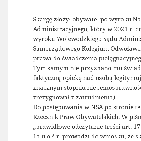
Skargę złożył obywatel po wyroku N
Administracyjnego, który w 2021 r. od
wyroku Wojewódzkiego Sądu Administ
Samorządowego Kolegium Odwoławcz
prawa do świadczenia pielęgnacyjneg
Tym samym nie przyznano mu świadc
faktyczną opiekę nad osobą legitymuj
znacznym stopniu niepełnosprawnośc
zrezygnował z zatrudnienia).
Do postępowania w NSA po stronie te
Rzecznik Praw Obywatelskich. W piś
„prawidłowe odczytanie treści art. 17 u
1a u.o.ś.r. prowadzi do wniosku, że s