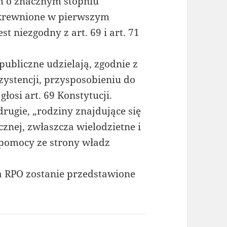
m o znacznym stopniu
okrewnione w pierwszym
t niezgodny z art. 69 i art. 71
bliczne udzielają, zgodnie z
ystencji, przysposobieniu do
łosi art. 69 Konstytucji.
 drugie, „rodziny znajdujące się
cznej, zwłaszcza wielodzietne i
 pomocy ze strony władz
a RPO zostanie przedstawione