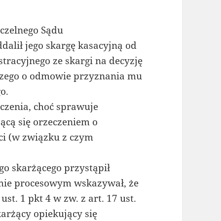
aczelnego Sądu
dalił jego skargę kasacyjną od
racyjnego ze skargi na decyzję
ego o odmowie przyznania mu
o.
zenia, choć sprawuje
ącą się orzeczeniem o
i (w związku z czym
go skarżącego przystąpił
mie procesowym wskazywał, że
st. 1 pkt 4 w zw. z art. 17 ust.
karżący opiekujący się