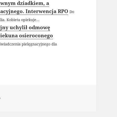
awnym dziadkiem, a
nacyjnego. Interwencja RPO
Do
ia. Kobieta opiekuje...
jny uchylił odmowę
piekuna osieroconego
wiadczenia pielęgnacyjnego dla
ie
y