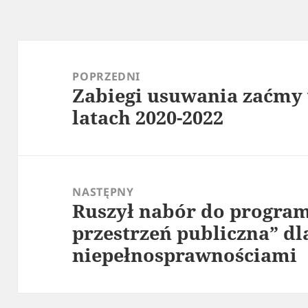
Nawigacja
wpisu
POPRZEDNI
Zabiegi usuwania zaćmy
Poprzedni
latach 2020-2022
wpis:
NASTĘPNY
Ruszył nabór do progra
Następny
przestrzeń publiczna” dl
wpis:
niepełnosprawnościami