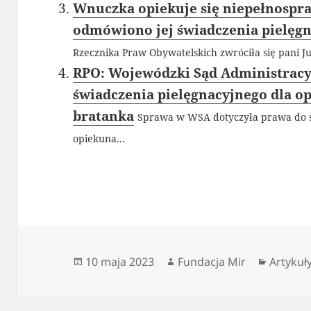
Wnuczka opiekuje się niepełnospr
odmówiono jej świadczenia pielęg
Rzecznika Praw Obywatelskich zwróciła się pani Jul
RPO: Wojewódzki Sąd Administracy
świadczenia pielęgnacyjnego dla o
bratanka
Sprawa w WSA dotyczyła prawa do ś
opiekuna...
Data
Autor
Kategor
10 maja 2023
Fundacja Mir
Artykuł
publikacji