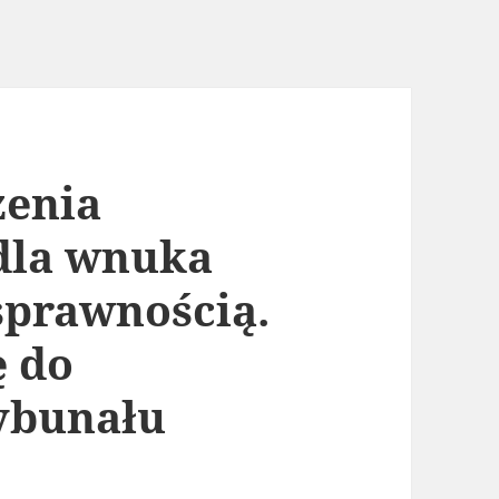
zenia
dla wnuka
sprawnością.
ę do
ybunału