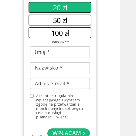
20 zł
50 zł
100 zł
inna kwota
Akceptuję regulamin
wpłacającego i wyrażam
zgodę na przetwarzanie
moich danych osobowych
celem obsługi
płatności
...
więcej
WPŁACAM