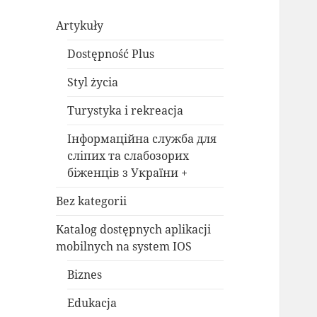
Artykuły
Dostępność Plus
Styl życia
Turystyka i rekreacja
Інформаційна служба для
сліпих та слабозорих
біженців з України +
Bez kategorii
Katalog dostępnych aplikacji
mobilnych na system IOS
Biznes
Edukacja