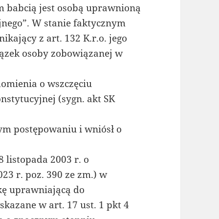
 babcią jest osobą uprawnioną
jnego”. W stanie faktycznym
kający z art. 132 K.r.o. jego
iązek osoby zobowiązanej w
omienia o wszczęciu
stytucyjnej (sygn. akt SK
tym postępowaniu i wniósł o
8 listopada 2003 r. o
23 r. poz. 390 ze zm.) w
nkę uprawniającą do
kazane w art. 17 ust. 1 pkt 4