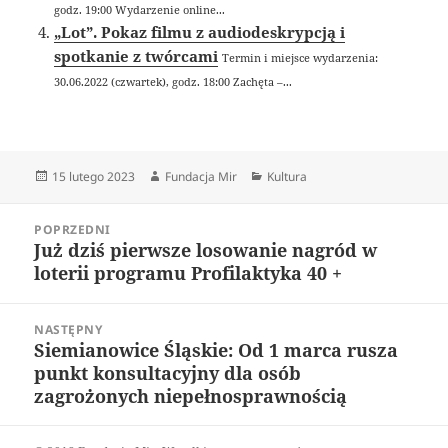
godz. 19:00 Wydarzenie online...
„Lot”. Pokaz filmu z audiodeskrypcją i
spotkanie z twórcami
Termin i miejsce wydarzenia:
30.06.2022 (czwartek), godz. 18:00 Zachęta –...
Data
Autor
Kategorie
15 lutego 2023
Fundacja Mir
Kultura
publikacji
Nawigacja
POPRZEDNI
wpisu
Już dziś pierwsze losowanie nagród w
Poprzedni
loterii programu Profilaktyka 40 +
wpis:
NASTĘPNY
Siemianowice Śląskie: Od 1 marca rusza
Następny
punkt konsultacyjny dla osób
wpis:
zagrożonych niepełnosprawnością