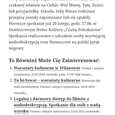
czekamy właśnie na Ciebie. Weź Mamę, Tatę, Dzieci
lub przyjaciółkę. Szkoda, żeby Wasze rodzinne
przepisy zostały zapomniane lub się zgubiły.
Pierwsze spotkanie już 20 lutego, godz. 17.00, w
Dzielnicowym Domu Kultury „Czuby Południowe”.
Spotkania realizowane z udziałem osoby asystującej,
audiodeskrypcją oraz tłumaczone na polski język
migowy.
To Również Może Cię Zainteresować:
Warsztaty kulinarne w Wilanowie
Termin i miejsce
wydarzenia: 23.07.2019 (wtorek), godz. 17:30 Villa Intrata...
Tu bi-Szwat – warsztaty kulinarne
Warsztaty dla
osób niewidomych Termin i miejsce wydarzenia: 14.01.2020
(wtorek),...
Legalny i darmowy dostęp do filmów z
audiodeskrypcją. Spotkanie dla osób z wadą
wzroku
Termin i miejsce wydarzenia: 25.03.2021 (czwartek),