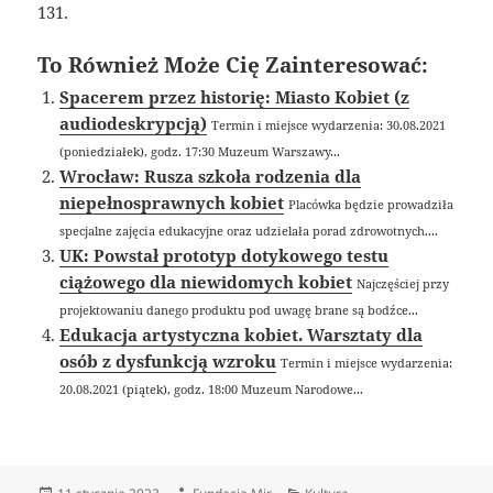
131.
To Również Może Cię Zainteresować:
Spacerem przez historię: Miasto Kobiet (z
audiodeskrypcją)
Termin i miejsce wydarzenia: 30.08.2021
(poniedziałek), godz. 17:30 Muzeum Warszawy...
Wrocław: Rusza szkoła rodzenia dla
niepełnosprawnych kobiet
Placówka będzie prowadziła
specjalne zajęcia edukacyjne oraz udzielała porad zdrowotnych....
UK: Powstał prototyp dotykowego testu
ciążowego dla niewidomych kobiet
Najczęściej przy
projektowaniu danego produktu pod uwagę brane są bodźce...
Edukacja artystyczna kobiet. Warsztaty dla
osób z dysfunkcją wzroku
Termin i miejsce wydarzenia:
20.08.2021 (piątek), godz. 18:00 Muzeum Narodowe...
Data
Autor
Kategorie