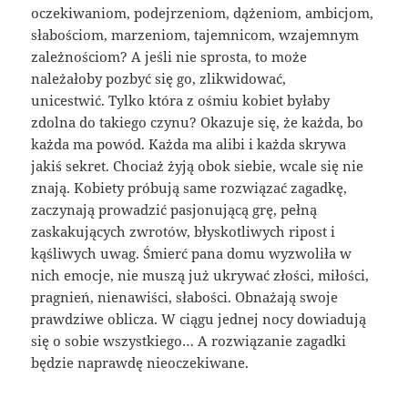
oczekiwaniom, podejrzeniom, dążeniom, ambicjom,
słabościom, marzeniom, tajemnicom, wzajemnym
zależnościom? A jeśli nie sprosta, to może
należałoby pozbyć się go, zlikwidować,
unicestwić. Tylko która z ośmiu kobiet byłaby
zdolna do takiego czynu? Okazuje się, że każda, bo
każda ma powód. Każda ma alibi i każda skrywa
jakiś sekret. Chociaż żyją obok siebie, wcale się nie
znają. Kobiety próbują same rozwiązać zagadkę,
zaczynają prowadzić pasjonującą grę, pełną
zaskakujących zwrotów, błyskotliwych ripost i
kąśliwych uwag. Śmierć pana domu wyzwoliła w
nich emocje, nie muszą już ukrywać złości, miłości,
pragnień, nienawiści, słabości. Obnażają swoje
prawdziwe oblicza. W ciągu jednej nocy dowiadują
się o sobie wszystkiego… A rozwiązanie zagadki
będzie naprawdę nieoczekiwane.