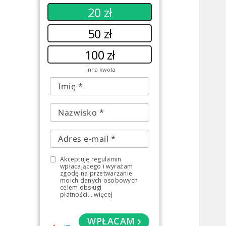
20 zł
50 zł
100 zł
inna kwota
Akceptuję regulamin
wpłacającego i wyrażam
zgodę na przetwarzanie
moich danych osobowych
celem obsługi
płatności
...
więcej
WPŁACAM