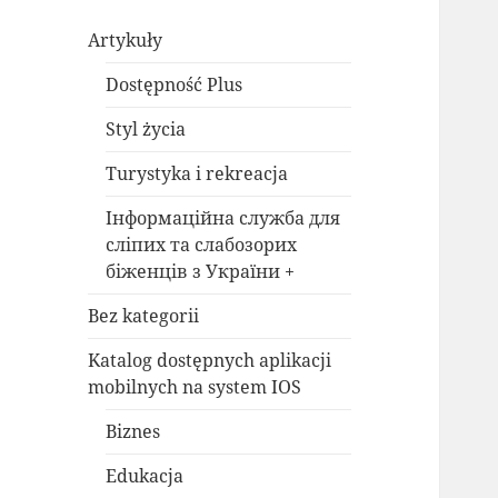
Artykuły
Dostępność Plus
Styl życia
Turystyka i rekreacja
Інформаційна служба для
сліпих та слабозорих
біженців з України +
Bez kategorii
Katalog dostępnych aplikacji
mobilnych na system IOS
Biznes
Edukacja