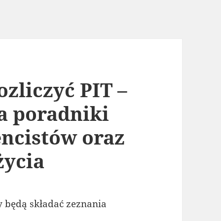
zliczyć PIT –
a poradniki
encistów oraz
życia
cy będą składać zeznania