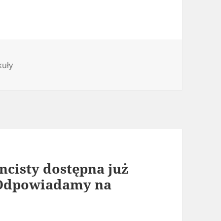
gorie
kuły
ncisty dostępna już
 Odpowiadamy na