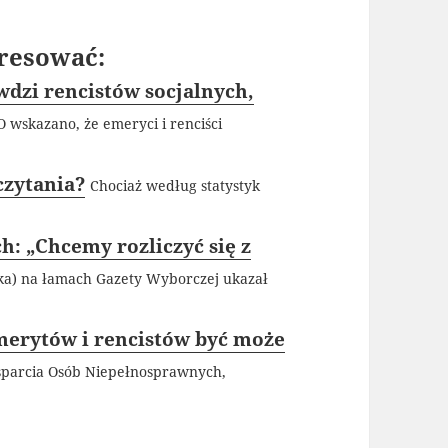
resować:
wdzi rencistów socjalnych,
 wskazano, że emeryci i renciści
czytania?
Chociaż według statystyk
: „Chcemy rozliczyć się z
ka) na łamach Gazety Wyborczej ukazał
emerytów i rencistów być może
sparcia Osób Niepełnosprawnych,