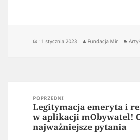
Data
Autor
Kate
11 stycznia 2023
Fundacja Mir
Arty
publikacji
Nawigacja
wpisu
POPRZEDNI
Legitymacja emeryta i re
Poprzedni
w aplikacji mObywatel!
wpis:
najważniejsze pytania