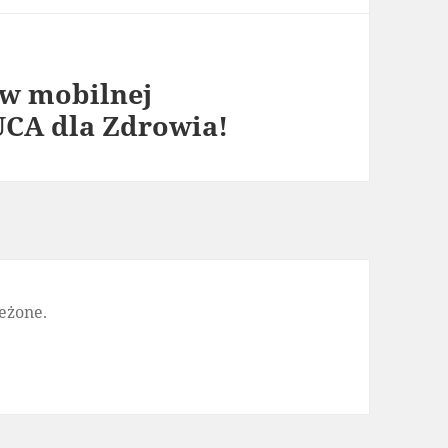
 w mobilnej
UCA dla Zdrowia!
eżone.