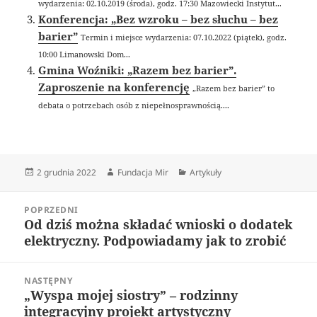
wydarzenia: 02.10.2019 (środa), godz. 17:30 Mazowiecki Instytut...
Konferencja: „Bez wzroku – bez słuchu – bez
barier”
Termin i miejsce wydarzenia: 07.10.2022 (piątek), godz.
10:00 Limanowski Dom...
Gmina Woźniki: „Razem bez barier”.
Zaproszenie na konferencję
„Razem bez barier” to
debata o potrzebach osób z niepełnosprawnością....
Data
Autor
Kategorie
2 grudnia 2022
Fundacja Mir
Artykuły
publikacji
Nawigacja
POPRZEDNI
wpisu
Od dziś można składać wnioski o dodatek
Poprzedni
elektryczny. Podpowiadamy jak to zrobić
wpis:
NASTĘPNY
„Wyspa mojej siostry” – rodzinny
Następny
integracyjny projekt artystyczny
wpis: