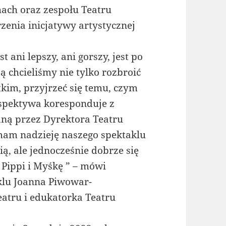
hach oraz zespołu Teatru
zenia inicjatywy artystycznej
t ani lepszy, ani gorszy, jest po
ą chcieliśmy nie tylko rozbroić
tkim, przyjrzeć się temu, czym
perspektywa koresponduje z
ą przez Dyrektora Teatru
 mam nadzieję naszego spektaklu
ią, ale jednocześnie dobrze się
Pippi i Myśkę ” – mówi
klu Joanna Piwowar-
eatru i edukatorka Teatru