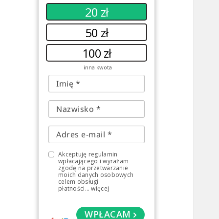
20 zł
50 zł
100 zł
inna kwota
Akceptuję regulamin
wpłacającego i wyrażam
zgodę na przetwarzanie
moich danych osobowych
celem obsługi
płatności
...
więcej
WPŁACAM