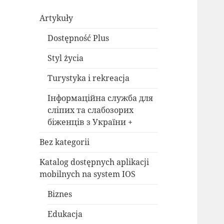
Artykuły
Dostępność Plus
Styl życia
Turystyka i rekreacja
Інформаційна служба для
сліпих та слабозорих
біженців з України +
Bez kategorii
Katalog dostępnych aplikacji
mobilnych na system IOS
Biznes
Edukacja