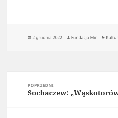
Data
Autor
Kateg
2 grudnia 2022
Fundacja Mir
Kultu
publikacji
Nawigacja
wpisu
POPRZEDNI
Sochaczew: „Wąskotorów
Poprzedni
wpis: