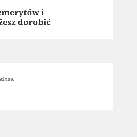
 emerytów i
żesz dorobić
eżone.