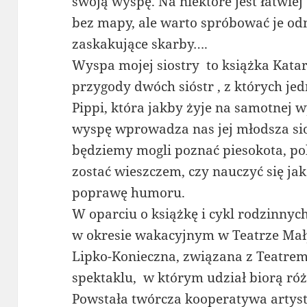
swoją wyspę. Na niektóre jest łatwiej
bez mapy, ale warto spróbować je odn
zaskakujące skarby….
Wyspa mojej siostry to książka Kata
przygody dwóch sióstr , z których jedn
Pippi, która jakby żyje na samotnej 
wyspę wprowadza nas jej młodsza sio
będziemy mogli poznać piesokota, po
zostać wieszczem, czy nauczyć się jak
poprawę humoru.
W oparciu o książkę i cykl rodzinnyc
w okresie wakacyjnym w Teatrze Ma
Lipko-Konieczna, związana z Teatrem
spektaklu, w którym udział biorą róż
Powstała twórcza kooperatywa artyst