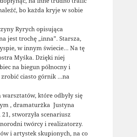
 dopłynąć, na inne trudno trafić
aleźć, bo każda kryje w sobie
rzyny Ryrych opisująca
a jest trochę „inna”. Starsza,
wyspie, w innym świecie… Na tę
stra Myśka. Dzięki niej
biec na biegun północny i
 zrobić ciasto górnik …na
h warsztatów, które odbyły się
łym , dramaturżka Justyna
 21, stworzyła scenariusz
norodni twórcy i realizatorzy.
ów i artystek skupionych, na co