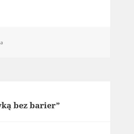
orie
ra
ką bez barier”