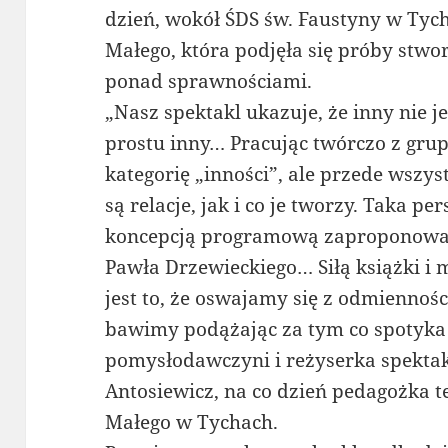
dzień, wokół ŚDS św. Faustyny w Tyc
Małego, która podjęła się próby stwor
ponad sprawnościami.
„Nasz spektakl ukazuje, że inny nie jes
prostu inny… Pracując twórczo z grup
kategorię „inności”, ale przede wszys
są relacje, jak i co je tworzy. Taka 
koncepcją programową zaproponowan
Pawła Drzewieckiego… Siłą książki i
jest to, że oswajamy się z odmiennośc
bawimy podążając za tym co spotyka 
pomysłodawczyni i reżyserka spekta
Antosiewicz, na co dzień pedagożka t
Małego w Tychach.