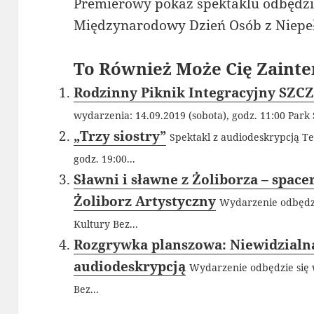
Premierowy pokaz spektaklu odbędzie
Międzynarodowy Dzień Osób z Niepe
To Również Może Cię Zainte
Rodzinny Piknik Integracyjny SZC
wydarzenia: 14.09.2019 (sobota), godz. 11:00 Park S
„Trzy siostry”
Spektakl z audiodeskrypcją Te
godz. 19:00...
Sławni i sławne z Żoliborza – space
Żoliborz Artystyczny
Wydarzenie odbędzi
Kultury Bez...
Rozgrywka planszowa: Niewidzialna
audiodeskrypcją
Wydarzenie odbędzie się 
Bez...