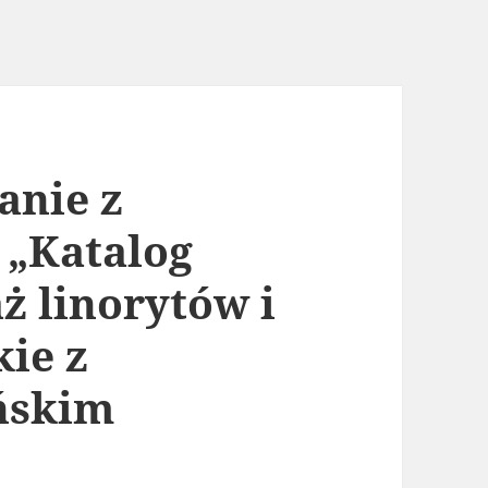
anie z
 „Katalog
ż linorytów i
kie z
ńskim