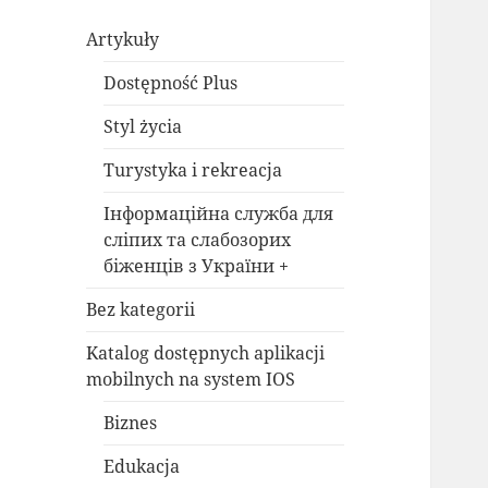
Artykuły
Dostępność Plus
Styl życia
Turystyka i rekreacja
Інформаційна служба для
сліпих та слабозорих
біженців з України +
Bez kategorii
Katalog dostępnych aplikacji
mobilnych na system IOS
Biznes
Edukacja