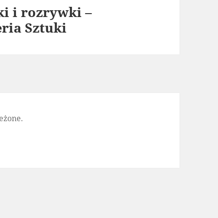
i i rozrywki –
ria Sztuki
eżone.