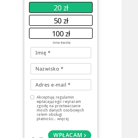
20 zł
50 zł
100 zł
inna kwota
Akceptuję regulamin
wpłacającego i wyrażam
zgodę na przetwarzanie
moich danych osobowych
celem obsługi
płatności
...
więcej
WPŁACAM