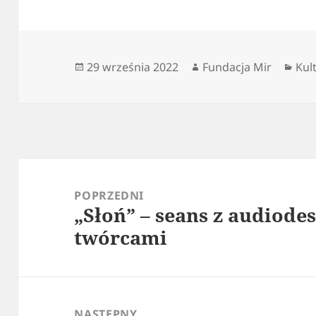
Data
Autor
Kat
29 września 2022
Fundacja Mir
Kul
publikacji
Nawigacja
wpisu
POPRZEDNI
„Słoń” – seans z audiodes
Poprzedni
twórcami
wpis:
NASTĘPNY