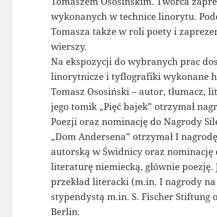
Tomaszem Ososińskim. Twórca zapreze
wykonanych w technice linorytu. Po
Tomasza także w roli poety i zapreze
wierszy.
Na ekspozycji do wybranych prac do
linorytnicze i tyflografiki wykonane 
Tomasz Ososiński – autor, tłumacz, l
jego tomik „Pięć bajek” otrzymał nag
Poezji oraz nominację do Nagrody Si
„Dom Andersena” otrzymał I nagrodę
autorską w Świdnicy oraz nominację
literaturę niemiecką, głównie poezję.
przekład literacki (m.in. I nagrody na
stypendystą m.in. S. Fischer Stiftung
Berlin.