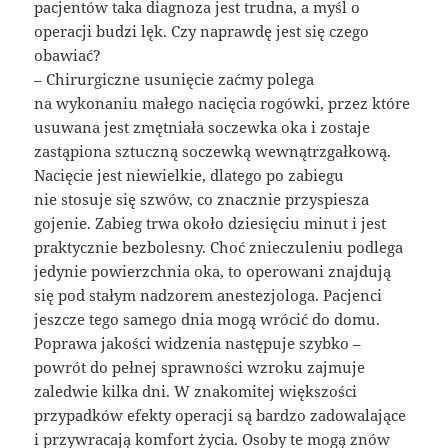
pacjentów taka diagnoza jest trudna, a myśl o
operacji budzi lęk. Czy naprawdę jest się czego
obawiać?
– Chirurgiczne usunięcie zaćmy polega
na wykonaniu małego nacięcia rogówki, przez które
usuwana jest zmętniała soczewka oka i zostaje
zastąpiona sztuczną soczewką wewnątrzgałkową.
Nacięcie jest niewielkie, dlatego po zabiegu
nie stosuje się szwów, co znacznie przyspiesza
gojenie. Zabieg trwa około dziesięciu minut i jest
praktycznie bezbolesny. Choć znieczuleniu podlega
jedynie powierzchnia oka, to operowani znajdują
się pod stałym nadzorem anestezjologa. Pacjenci
jeszcze tego samego dnia mogą wrócić do domu.
Poprawa jakości widzenia następuje szybko –
powrót do pełnej sprawności wzroku zajmuje
zaledwie kilka dni. W znakomitej większości
przypadków efekty operacji są bardzo zadowalające
i przywracają komfort życia. Osoby te mogą znów