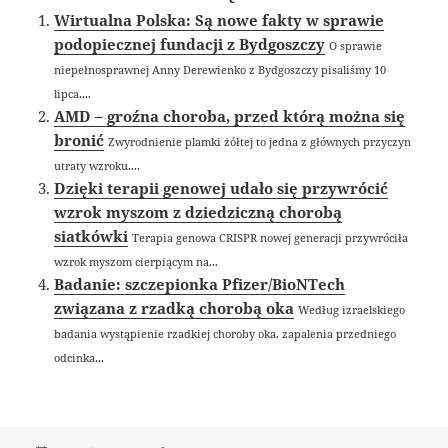
Wirtualna Polska: Są nowe fakty w sprawie
podopiecznej fundacji z Bydgoszczy
O sprawie
niepełnosprawnej Anny Derewienko z Bydgoszczy pisaliśmy 10
lipca....
AMD – groźna choroba, przed którą można się
bronić
Zwyrodnienie plamki żółtej to jedna z głównych przyczyn
utraty wzroku....
Dzięki terapii genowej udało się przywrócić
wzrok myszom z dziedziczną chorobą
siatkówki
Terapia genowa CRISPR nowej generacji przywróciła
wzrok myszom cierpiącym na...
Badanie: szczepionka Pfizer/BioNTech
związana z rzadką chorobą oka
Według izraelskiego
badania wystąpienie rzadkiej choroby oka, zapalenia przedniego
odcinka...