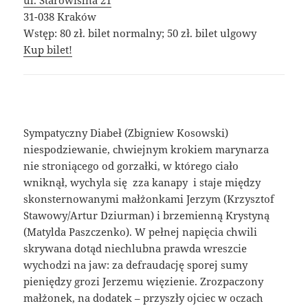
ul. Starowiślna 21
31-038 Kraków
Wstęp: 80 zł. bilet normalny; 50 zł. bilet ulgowy
Kup bilet!
Sympatyczny Diabeł (Zbigniew Kosowski)
niespodziewanie, chwiejnym krokiem marynarza
nie stroniącego od gorzałki, w którego ciało
wniknął, wychyla się zza kanapy i staje między
skonsternowanymi małżonkami Jerzym (Krzysztof
Stawowy/Artur Dziurman) i brzemienną Krystyną
(Matylda Paszczenko). W pełnej napięcia chwili
skrywana dotąd niechlubna prawda wreszcie
wychodzi na jaw: za defraudację sporej sumy
pieniędzy grozi Jerzemu więzienie. Zrozpaczony
małżonek, na dodatek – przyszły ojciec w oczach