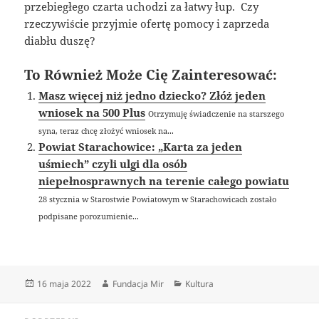
przebiegłego czarta uchodzi za łatwy łup. Czy
rzeczywiście przyjmie ofertę pomocy i zaprzeda
diabłu duszę?
To Również Może Cię Zainteresować:
Masz więcej niż jedno dziecko? Złóż jeden
wniosek na 500 Plus
Otrzymuję świadczenie na starszego
syna, teraz chcę złożyć wniosek na...
Powiat Starachowice: „Karta za jeden
uśmiech” czyli ulgi dla osób
niepełnosprawnych na terenie całego powiatu
28 stycznia w Starostwie Powiatowym w Starachowicach zostało
podpisane porozumienie...
Data
Autor
Kategorie
16 maja 2022
Fundacja Mir
Kultura
publikacji
Nawigacja