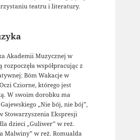
ystaniu teatru i literatury.
uzyka
tka Akademii Muzycznej w
ą rozpoczęła współpracując z
natywnej: Bóm Wakacje w
czi Cziorne, którego jest
orką. W swoim dorobku ma
ajewskiego „Nie bój, nie bój”,
w Stowarzyszenia Ekspresji
la dzieci „Guliwer” w reż.
ta Malwiny” w reż. Romualda