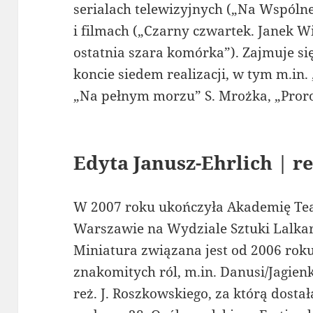
serialach telewizyjnych („Na Wspólnej
i filmach („Czarny czwartek. Janek Wi
ostatnia szara komórka”). Zajmuje si
koncie siedem realizacji, w tym m.in
„Na pełnym morzu” S. Mrożka, „Prorok
Edyta Janusz-Ehrlich | re
W 2007 roku ukończyła Akademię Tea
Warszawie na Wydziale Sztuki Lalkar
Miniatura związana jest od 2006 roku
znakomitych ról, m.in. Danusi/Jagien
reż. J. Roszkowskiego, za którą dosta