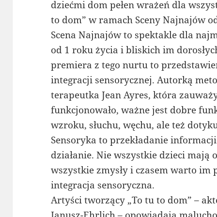
dziećmi dom pełen wrażeń dla wszyst
to dom” w ramach Sceny Najnajów odb
Scena Najnajów to spektakle dla naj
od 1 roku życia i bliskich im dorosły
premiera z tego nurtu to przedstawi
integracji sensorycznej. Autorką me
terapeutka Jean Ayres, która zauważy
funkcjonowało, ważne jest dobre fu
wzroku, słuchu, węchu, ale też dotyku
Sensoryka to przekładanie informacj
działanie. Nie wszystkie dzieci mają 
wszystkie zmysły i czasem warto im 
integracja sensoryczna.
Artyści tworzący „To tu to dom” – akt
Janusz-Ehrlich – opowiadają maluchom