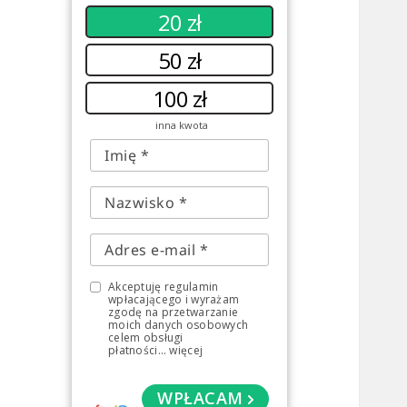
20 zł
50 zł
100 zł
inna kwota
Akceptuję regulamin
wpłacającego i wyrażam
zgodę na przetwarzanie
moich danych osobowych
celem obsługi
płatności
...
więcej
WPŁACAM