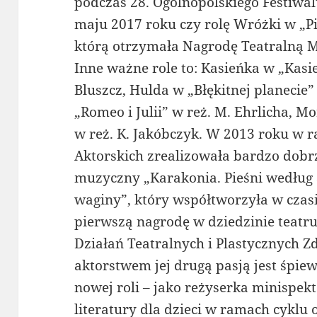
podczas 28. Ogólnopolskiego Festiwa
maju 2017 roku czy rolę Wróżki w „Pi
którą otrzymała Nagrodę Teatralną 
Inne ważne role to: Kasieńka w „Kasi
Bluszcz, Hulda w „Błękitnej planecie”
„Romeo i Julii” w reż. M. Ehrlicha, 
w reż. K. Jakóbczyk. W 2013 roku w 
Aktorskich zrealizowała bardzo dobrz
muzyczny „Karakonia. Pieśni według 
waginy”, który współtworzyła w czasi
pierwszą nagrodę w dziedzinie teat
Działań Teatralnych i Plastycznych Z
aktorstwem jej drugą pasją jest śpie
nowej roli – jako reżyserka minispek
literatury dla dzieci w ramach cykl