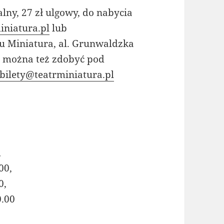
alny, 27 zł ulgowy, do nabycia
niatura.pl
lub
u Miniatura, al. Grunwaldzka
 można też zdobyć pod
bilety@teatrminiatura.pl
,
00,
0,
0.00