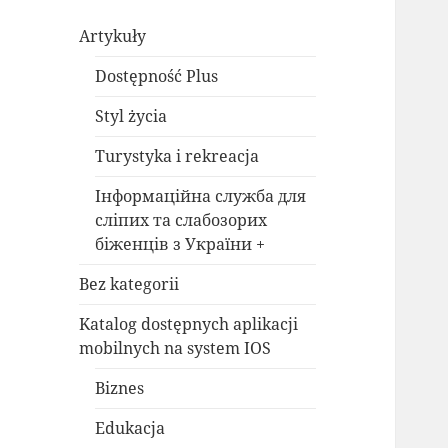
Artykuły
Dostępność Plus
Styl życia
Turystyka i rekreacja
Інформаційна служба для
сліпих та слабозорих
біженців з України +
Bez kategorii
Katalog dostępnych aplikacji
mobilnych na system IOS
Biznes
Edukacja