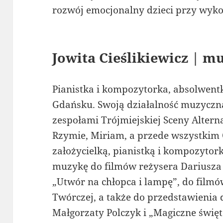
rozwój emocjonalny dzieci przy wykorz
Jowita Cieślikiewicz | m
Pianistka i kompozytorka, absolwen
Gdańsku. Swoją działalność muzyczn
zespołami Trójmiejskiej Sceny Alter
Rzymie, Miriam, a przede wszystkim O
założycielką, pianistką i kompozyt
muzykę do filmów reżysera Dariusza G
„Utwór na chłopca i lampę”, do filmó
Twórczej, a także do przedstawienia d
Małgorzaty Polczyk i „Magiczne świę