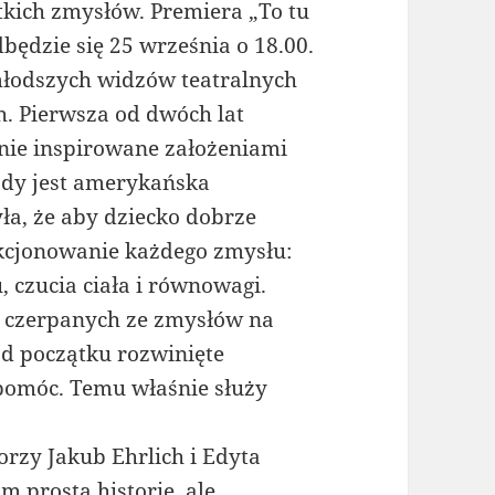
kich zmysłów. Premiera „To tu
ędzie się 25 września o 18.00.
młodszych widzów teatralnych
ch. Pierwsza od dwóch lat
enie inspirowane założeniami
tody jest amerykańska
ła, że aby dziecko dobrze
nkcjonowanie każdego zmysłu:
, czucia ciała i równowagi.
i czerpanych ze zmysłów na
od początku rozwinięte
pomóc. Temu właśnie służy
orzy Jakub Ehrlich i Edyta
 prostą historię, ale