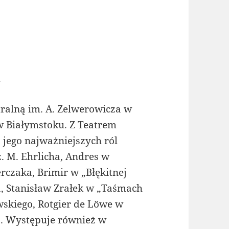
a
ralną im. A. Zelwerowicza w
 Białymstoku. Z Teatrem
 jego najważniejszych ról
ż. M. Ehrlicha, Andres w
erczaka, Brimir w „Błękitnej
a, Stanisław Zrałek w „Taśmach
wskiego, Rotgier de Löwe w
o. Występuje również w