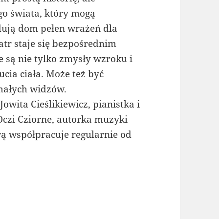
go świata, który mogą
ują dom pełen wrażeń dla
atr staje się bezpośrednim
są nie tylko zmysły wzroku i
ucia ciała. Może też być
małych widzów.
wita Cieślikiewicz, pianistka i
Oczi Cziorne, autorka muzyki
urą współpracuje regularnie od