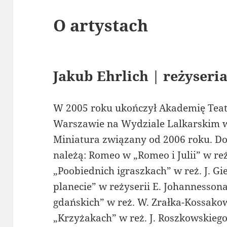
O artystach
Jakub Ehrlich | reżyseri
W 2005 roku ukończył Akademię Teat
Warszawie na Wydziale Lalkarskim w
Miniatura związany od 2006 roku. Do
należą: Romeo w „Romeo i Julii” w re
„Poobiednich igraszkach” w reż. J. Gi
planecie” w reżyserii E. Johannesson
gdańskich” w reż. W. Zrałka-Kossako
„Krzyżakach” w reż. J. Roszkowskieg