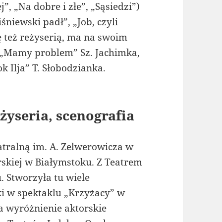
”, „Na dobre i złe”, „Sąsiedzi”)
śniewski padł”, „Job, czyli
ę też reżyserią, ma na swoim
. „Mamy problem” Sz. Jachimka,
 Ilja” T. Słobodzianka.
żyseria, scenografia
tralną im. A. Zelwerowicza w
skiej w Białymstoku. Z Teatrem
. Stworzyła tu wiele
ki w spektaklu „Krzyżacy” w
ła wyróżnienie aktorskie