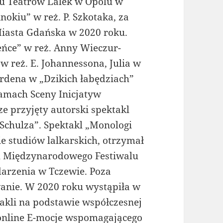
lu Teatrów Lalek w Opolu w
nokiu” w reż. P. Szkotaka, za
Miasta Gdańska w 2020 roku.
eńce” w reż. Anny Wieczur-
 w reż. E. Johannessona, Julia w
Mordena w „Dzikich łabędziach”
ramach Sceny Inicjatyw
e przyjęty autorski spektakl
Schulza”. Spektakl „Monologi
e studiów lalkarskich, otrzymał
ru Międzynarodowego Festiwalu
darzenia w Tczewie. Poza
wanie. W 2020 roku wystąpiła w
takli na podstawie współczesnej
u online E-mocje wspomagającego