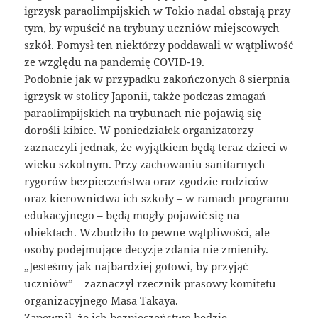
igrzysk paraolimpijskich w Tokio nadal obstają przy
tym, by wpuścić na trybuny uczniów miejscowych
szkół. Pomysł ten niektórzy poddawali w wątpliwość
ze względu na pandemię COVID-19.
Podobnie jak w przypadku zakończonych 8 sierpnia
igrzysk w stolicy Japonii, także podczas zmagań
paraolimpijskich na trybunach nie pojawią się
dorośli kibice. W poniedziałek organizatorzy
zaznaczyli jednak, że wyjątkiem będą teraz dzieci w
wieku szkolnym. Przy zachowaniu sanitarnych
rygorów bezpieczeństwa oraz zgodzie rodziców
oraz kierownictwa ich szkoły – w ramach programu
edukacyjnego – będą mogły pojawić się na
obiektach. Wzbudziło to pewne wątpliwości, ale
osoby podejmujące decyzje zdania nie zmieniły.
„Jesteśmy jak najbardziej gotowi, by przyjąć
uczniów” – zaznaczył rzecznik prasowy komitetu
organizacyjnego Masa Takaya.
Zapewnił, że ich bezpieczeństwo będzie