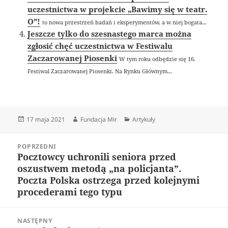
uczestnictwa w projekcie „Bawimy się w teatr.
O”!
to nowa przestrzeń badań i eksperymentów, a w niej bogata...
Jeszcze tylko do szesnastego marca można
zgłosić chęć uczestnictwa w Festiwalu
Zaczarowanej Piosenki
W tym roku odbędzie się 16.
Festiwal Zaczarowanej Piosenki. Na Rynku Głównym...
Data
Autor
Kategorie
17 maja 2021
Fundacja Mir
Artykuły
publikacji
Nawigacja
POPRZEDNI
wpisu
Pocztowcy uchronili seniora przed
Poprzedni
oszustwem metodą „na policjanta”.
wpis:
Poczta Polska ostrzega przed kolejnymi
procederami tego typu
NASTĘPNY