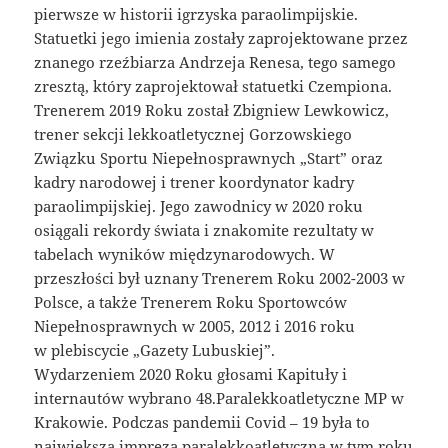
pierwsze w historii igrzyska paraolimpijskie.
Statuetki jego imienia zostały zaprojektowane przez
znanego rzeźbiarza Andrzeja Renesa, tego samego
zresztą, który zaprojektował statuetki Czempiona.
Trenerem 2019 Roku został Zbigniew Lewkowicz,
trener sekcji lekkoatletycznej Gorzowskiego
Związku Sportu Niepełnosprawnych „Start” oraz
kadry narodowej i trener koordynator kadry
paraolimpijskiej. Jego zawodnicy w 2020 roku
osiągali rekordy świata i znakomite rezultaty w
tabelach wyników międzynarodowych. W
przeszłości był uznany Trenerem Roku 2002-2003 w
Polsce, a także Trenerem Roku Sportowców
Niepełnosprawnych w 2005, 2012 i 2016 roku
w plebiscycie „Gazety Lubuskiej”.
Wydarzeniem 2020 Roku głosami Kapituły i
internautów wybrano 48.Paralekkoatletyczne MP w
Krakowie. Podczas pandemii Covid – 19 była to
największa impreza paralekkoatletyczna w tym roku