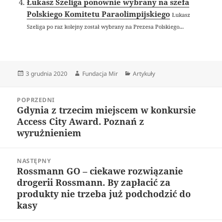
Łukasz Szeliga ponownie wybrany na szefa
Polskiego Komitetu Paraolimpijskiego
Łukasz
Szeliga po raz kolejny został wybrany na Prezesa Polskiego...
Data
Autor
Kategorie
3 grudnia 2020
Fundacja Mir
Artykuły
publikacji
Nawigacja
POPRZEDNI
wpisu
Gdynia z trzecim miejscem w konkursie
Poprzedni
Access City Award. Poznań z
wpis:
wyrużnieniem
NASTĘPNY
Rossmann GO – ciekawe rozwiązanie
Następny
drogerii Rossmann. By zapłacić za
wpis:
produkty nie trzeba już podchodzić do
kasy