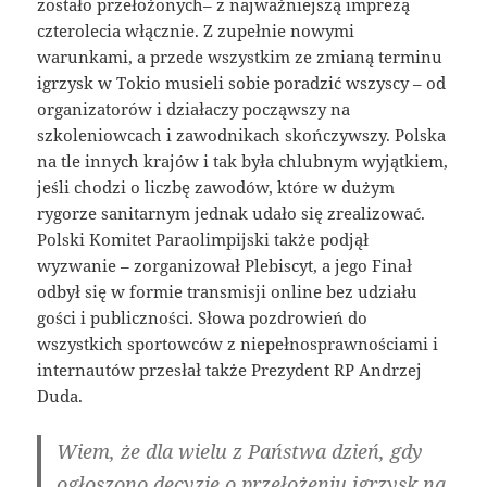
zostało przełożonych– z najważniejszą imprezą
czterolecia włącznie. Z zupełnie nowymi
warunkami, a przede wszystkim ze zmianą terminu
igrzysk w Tokio musieli sobie poradzić wszyscy – od
organizatorów i działaczy począwszy na
szkoleniowcach i zawodnikach skończywszy. Polska
na tle innych krajów i tak była chlubnym wyjątkiem,
jeśli chodzi o liczbę zawodów, które w dużym
rygorze sanitarnym jednak udało się zrealizować.
Polski Komitet Paraolimpijski także podjął
wyzwanie – zorganizował Plebiscyt, a jego Finał
odbył się w formie transmisji online bez udziału
gości i publiczności. Słowa pozdrowień do
wszystkich sportowców z niepełnosprawnościami i
internautów przesłał także Prezydent RP Andrzej
Duda.
Wiem, że dla wielu z Państwa dzień, gdy
ogłoszono decyzję o przełożeniu igrzysk na