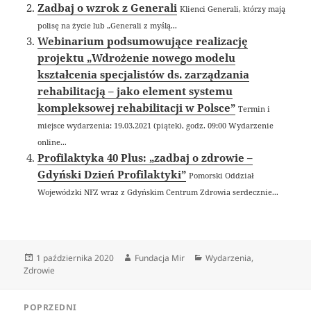
Zadbaj o wzrok z Generali
Klienci Generali, którzy mają
polisę na życie lub „Generali z myślą...
Webinarium podsumowujące realizację
projektu „Wdrożenie nowego modelu
kształcenia specjalistów ds. zarządzania
rehabilitacją – jako element systemu
kompleksowej rehabilitacji w Polsce”
Termin i
miejsce wydarzenia: 19.03.2021 (piątek), godz. 09:00 Wydarzenie
online...
Profilaktyka 40 Plus: „zadbaj o zdrowie –
Gdyński Dzień Profilaktyki”
Pomorski Oddział
Wojewódzki NFZ wraz z Gdyńskim Centrum Zdrowia serdecznie...
Data
Autor
Kategorie
1 października 2020
Fundacja Mir
Wydarzenia
,
publikacji
Zdrowie
Nawigacja
POPRZEDNI