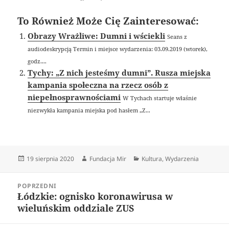
To Również Może Cię Zainteresować:
Obrazy Wrażliwe: Dumni i wściekli
Seans z
audiodeskrypcją Termin i miejsce wydarzenia: 03.09.2019 (wtorek),
godz....
Tychy: „Z nich jesteśmy dumni”. Rusza miejska
kampania społeczna na rzecz osób z
niepełnosprawnościami
W Tychach startuje właśnie
niezwykła kampania miejska pod hasłem „Z...
Data
Autor
Kategorie
19 sierpnia 2020
Fundacja Mir
Kultura
,
Wydarzenia
publikacji
Nawigacja
POPRZEDNI
wpisu
Łódzkie: ognisko koronawirusa w
Poprzedni
wieluńskim oddziale ZUS
wpis: