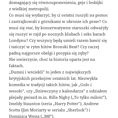
domagający się równouprawnienia, geje i lesbijki
z wielkiej metropolii.
Co musi się wydarzyć, by ci ostatni ruszyli na pomoc
i zastrajkowali z górnikami w obronie ich praw? Co
musi się stać, by konserwatywne staruszki odważyły
się ruszyć w rajd po nocnych klubach i seks barach
Londynu? Czy wszyscy będą umieli razem bawić się
i tańczyć w rytm hitów Bronski Beat? Czy raczej
padną najgorsze obelgi i posypia się zęby?
Nie uwierzycie, choć ta historia oparta jest na
faktach.
„Dumni i wściekli” to jeden z największych
brytyjskich przebojów ostatnich lat. Niezwykła
komedia w tradycji takich hitów, jak „Goło i
wesoło”, czy „Dziewczyny z kalendarza” z udziałem
plejady gwiazd m.in. Billa Nighy („To tylko miłość”),
Imeldy Staunton (seria „Harry Potter”), Andrew
Scotta (Jim Moriarty w serialu „Sherlock”) i
Dominica Westa („300”).