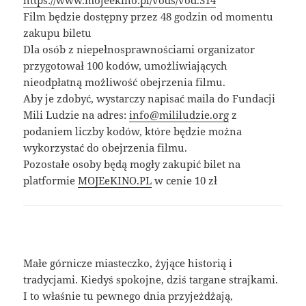
https://www.mojeekino.pl/vods/vod.314
Film będzie dostępny przez 48 godzin od momentu
zakupu biletu
Dla osób z niepełnosprawnościami organizator
przygotował 100 kodów, umożliwiających
nieodpłatną możliwość obejrzenia filmu.
Aby je zdobyć, wystarczy napisać maila do Fundacji
Mili Ludzie na adres:
info@mililudzie.org
z
podaniem liczby kodów, które będzie można
wykorzystać do obejrzenia filmu.
Pozostałe osoby będą mogły zakupić bilet na
platformie
MOJEeKINO.PL
w cenie 10 zł
Małe górnicze miasteczko, żyjące historią i
tradycjami. Kiedyś spokojne, dziś targane strajkami.
I to właśnie tu pewnego dnia przyjeżdżają,