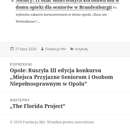
Niemcy: 11 ofiar śmiertelnych koronawirusa w
domu opieki dla seniorów w Brandenburgii
Po
wybuchu zakażeń koronawirusem w domu opieki „Haus am
Werbellinsee”...
Data
Autor
Kategorie
27 lipca 2020
Fundacja Mir
Artykuły
publikacji
Nawigacja
POPRZEDNI
wpisu
Opole: Ruszyła III edycja konkursu
Poprzedni
,,Miejsca Przyjazne Seniorom i Osobom
wpis:
Niepełnosprawnym w Opolu”
NASTĘPNY
„The Florida Project”
Następny
wpis:
© 2018 Fundacja Mir. Wszelkie prawa zastrzeżone.