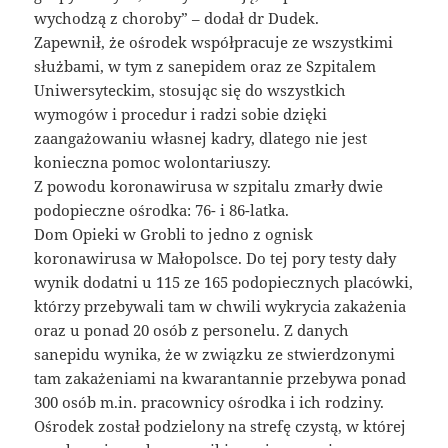
wychodzą z choroby” – dodał dr Dudek.
Zapewnił, że ośrodek współpracuje ze wszystkimi
służbami, w tym z sanepidem oraz ze Szpitalem
Uniwersyteckim, stosując się do wszystkich
wymogów i procedur i radzi sobie dzięki
zaangażowaniu własnej kadry, dlatego nie jest
konieczna pomoc wolontariuszy.
Z powodu koronawirusa w szpitalu zmarły dwie
podopieczne ośrodka: 76- i 86-latka.
Dom Opieki w Grobli to jedno z ognisk
koronawirusa w Małopolsce. Do tej pory testy dały
wynik dodatni u 115 ze 165 podopiecznych placówki,
którzy przebywali tam w chwili wykrycia zakażenia
oraz u ponad 20 osób z personelu. Z danych
sanepidu wynika, że w związku ze stwierdzonymi
tam zakażeniami na kwarantannie przebywa ponad
300 osób m.in. pracownicy ośrodka i ich rodziny.
Ośrodek został podzielony na strefę czystą, w której