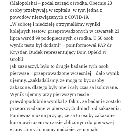
(Małopolska) – podał zarząd ośrodka. Obecnie 23
osoby przebywają w szpitalu, w tym jedna z
powodów niezwiązanych z COVID-19.
„W sobotę i niedzielę otrzymaliśmy wyniki
kolejnych testów, przeprowadzonych w czwartek 23
lipca wśród 99 podopiecznych ośrodka. U 50 osób
wynik testu był dodatni” – poinformował PAP dr
Krystian Dudek reprezentujący Dom Opieki w
Grobli.
Jak zaznaczył, było to drugie badanie tych osób,
pierwsze – przeprowadzone wcześniej – dało wynik
ujemny. „Zakładaliśmy, że mogą to być osoby
zakażone, dlatego były one i cały czas są izolowane.
Wynik ujemny przy pierwszym teście
prawdopodobnie wynikał z faktu, że badanie zostało
przeprowadzane w pierwszych dniach od zakażenia.
Ponieważ można przyjąć, że są to osoby zakażone
koronawirusem w czasie zbliżonym do pierwszej
grupy chorych, mamy nadzieję, że pomału