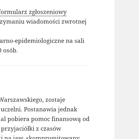
formularz zgłoszeniowy
trzymaniu wiadomości zwrotnej
arno-epidemiologiczne na sali
 osób.
Warszawskiego, zostaje
 uczelni. Postanawia jednak
dal pobiera pomoc finansową od
przyjaciółki z czasów
zi na jaw, skompromitowany