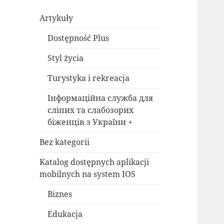
Artykuły
Dostępność Plus
Styl życia
Turystyka i rekreacja
Інформаційна служба для
сліпих та слабозорих
біженців з України +
Bez kategorii
Katalog dostępnych aplikacji
mobilnych na system IOS
Biznes
Edukacja