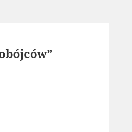
mobójców”