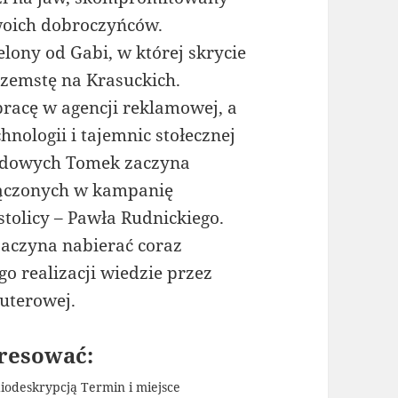
swoich dobroczyńców.
lony od Gabi, w której skrycie
 zemstę na Krasuckich.
pracę w agencji reklamowej, a
nologii i tajemnic stołecznej
odowych Tomek zaczyna
łączonych w kampanię
tolicy – Pawła Rudnickiego.
zaczyna nabierać coraz
go realizacji wiedzie przez
uterowej.
resować:
iodeskrypcją Termin i miejsce