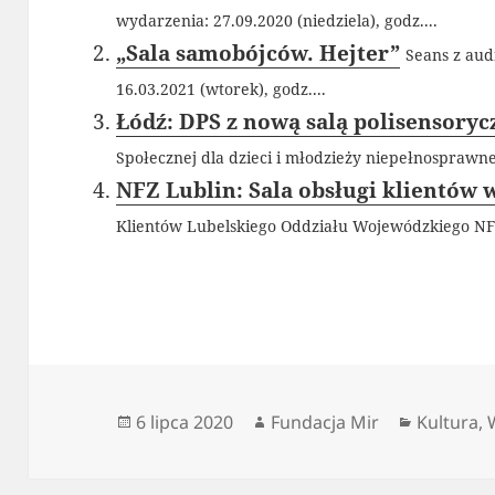
wydarzenia: 27.09.2020 (niedziela), godz....
„Sala samobójców. Hejter”
Seans z aud
16.03.2021 (wtorek), godz....
Łódź: DPS z nową salą polisensorycz
Społecznej dla dzieci i młodzieży niepełnosprawnej
NFZ Lublin: Sala obsługi klientów w
Klientów Lubelskiego Oddziału Wojewódzkiego NFZ
Data
Autor
Kategori
6 lipca 2020
Fundacja Mir
Kultura
,
publikacji