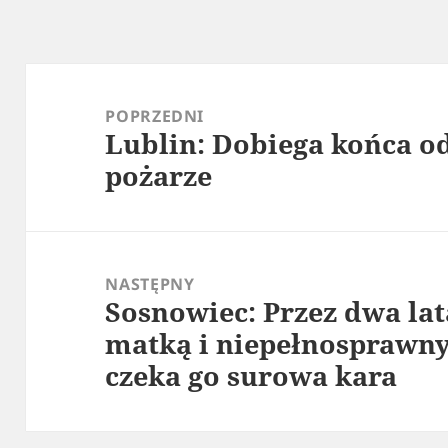
Nawigacja
wpisu
POPRZEDNI
Lublin: Dobiega końca 
Poprzedni
pożarze
wpis:
NASTĘPNY
Sosnowiec: Przez dwa lat
Następny
matką i niepełnosprawn
wpis:
czeka go surowa kara