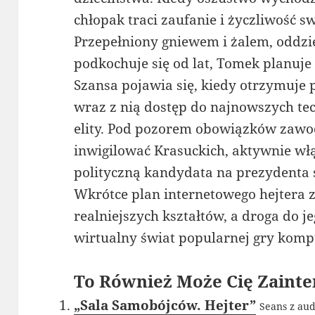
chłopak traci zaufanie i życzliwość 
Przepełniony gniewem i żalem, oddzie
podkochuje się od lat, Tomek planuje
Szansa pojawia się, kiedy otrzymuje 
wraz z nią dostęp do najnowszych tech
elity. Pod pozorem obowiązków zaw
inwigilować Krasuckich, aktywnie w
polityczną kandydata na prezydenta s
Wkrótce plan internetowego hejtera 
realniejszych kształtów, a droga do je
wirtualny świat popularnej gry komp
To Również Może Cię Zainte
„Sala Samobójców. Hejter”
Seans z aud