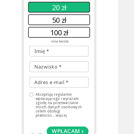
20 zł
50 zł
100 zł
inna kwota
Akceptuję regulamin
wpłacającego i wyrażam
zgodę na przetwarzanie
moich danych osobowych
celem obsługi
płatności
...
więcej
WPŁACAM