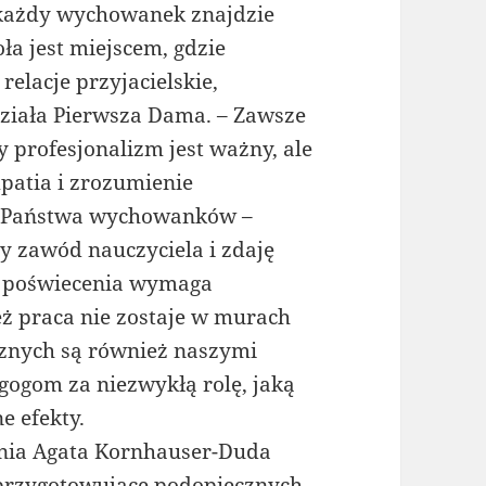
m każdy wychowanek znajdzie
oła jest miejscem, gdzie
relacje przyjacielskie,
działa Pierwsza Dama. – Zawsze
 profesjonalizm jest ważny, ale
mpatia i zrozumienie
eb Państwa wychowanków –
y zawód nauczyciela i zdaję
 i poświecenia wymaga
eż praca nie zostaje w murach
cznych są również naszymi
gogom za niezwykłą rolę, jaką
e efekty.
pnia Agata Kornhauser-Duda
 przygotowujące podopiecznych