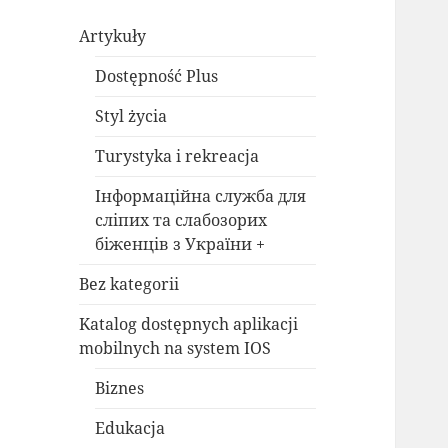
Artykuły
Dostępność Plus
Styl życia
Turystyka i rekreacja
Інформаційна служба для
сліпих та слабозорих
біженців з України +
Bez kategorii
Katalog dostępnych aplikacji
mobilnych na system IOS
Biznes
Edukacja