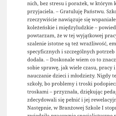
nich, bez stresu i porażek, w który
przyjaciela. – Gratuluję Państwu. Szk
rzeczywiście nawiązuje się wspaniałe 
koleżeńskie i międzyludzkie – powie
powtarzam, że w tej wyjątkowej pracy
szalenie istotne są też wrażliwość, e
specyficznych i szczególnych potrz
dodała. – Doskonale wiem co to znacz
sobie sprawę, jak wiele czasu, pracy
nauczanie dzieci i młodzieży. Nigdy t
szkoły, bo problemy i troski podopie
troskami – przyznała, dziękując peda
zdecydowali się pełnić i jej rewelacyjn
Następnie, w Branżowej Szkole I sto
zwiedziła pracownie specjalistyczne