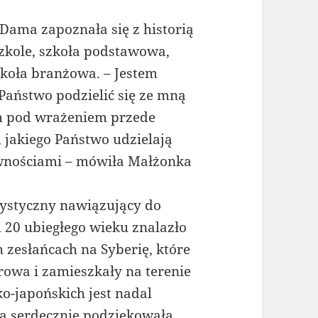
Dama zapoznała się z historią
szkole, szkoła podstawowa,
zkoła branżowa. – Jestem
 Państwo podzielić się ze mną
em pod wrażeniem przede
jakiego Państwo udzielają
awnościami – mówiła Małżonka
tystyczny nawiązujący do
h 20 ubiegłego wieku znalazło
h zesłańcach na Syberię, które
rowa i zamieszkały na terenie
o-japońskich jest nadal
 serdecznie podziękowała.