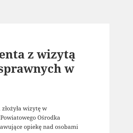
nta z wizytą
osprawnych w
 złożyła wizytę w
o Powiatowego Ośrodka
prawujące opiekę nad osobami