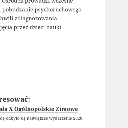
a. Ośrodek prowadzi wczesne
u pobudzanie psychoruchowego
chwili zdiagnozowania
cia przez dzieci nauki
resować:
ała X Ogólnopolskie Zimowe
dę odbyło się największe wydarzenie 2020