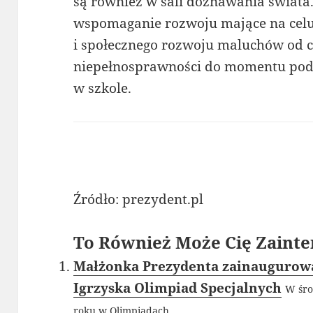
są również w sali doznawania świat
wspomaganie rozwoju mające na cel
i społecznego rozwoju maluchów od 
niepełnosprawności do momentu podję
w szkole.
Źródło: prezydent.pl
To Również Może Cię Zainte
Małżonka Prezydenta zainaugurow
Igrzyska Olimpiad Specjalnych
W śro
roku w Olimpiadach...