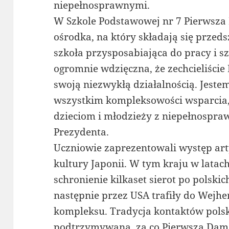
niepełnosprawnymi.
W Szkole Podstawowej nr 7 Pierwsza 
ośrodka, na który składają się przed
szkoła przysposabiająca do pracy i s
ogromnie wdzięczna, że zechcieliście
swoją niezwykłą działalnością. Jest
wszystkim kompleksowości wsparcia, 
dzieciom i młodzieży z niepełnospr
Prezydenta.
Uczniowie zaprezentowali występ ar
kultury Japonii. W tym kraju w latac
schronienie kilkaset sierot po polskic
następnie przez USA trafiły do Wejhe
kompleksu. Tradycja kontaktów polsk
podtrzymywana, za co Pierwsza Dama