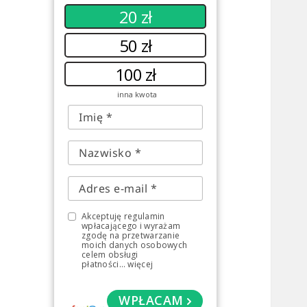
20 zł
50 zł
100 zł
inna kwota
Akceptuję regulamin
wpłacającego i wyrażam
zgodę na przetwarzanie
moich danych osobowych
celem obsługi
płatności
...
więcej
WPŁACAM