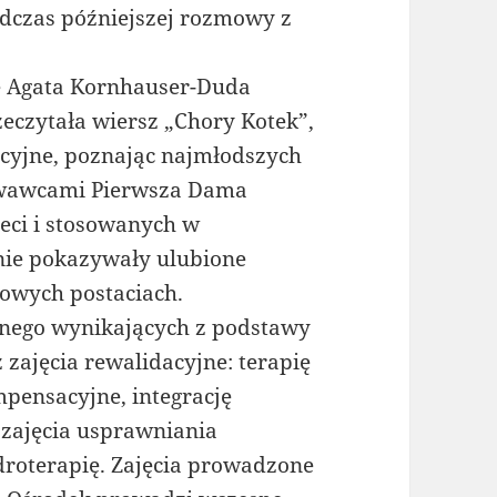
dczas późniejszej rozmowy z
e Agata Kornhauser-Duda
eczytała wiersz „Chory Kotek”,
tacyjne, poznając najmłodszych
owawcami Pierwsza Dama
eci i stosowanych w
nie pokazywały ulubione
kowych postaciach.
nego wynikających z podstawy
 zajęcia rewalidacyjne: terapię
pensacyjne, integrację
 zajęcia usprawniania
droterapię. Zajęcia prowadzone