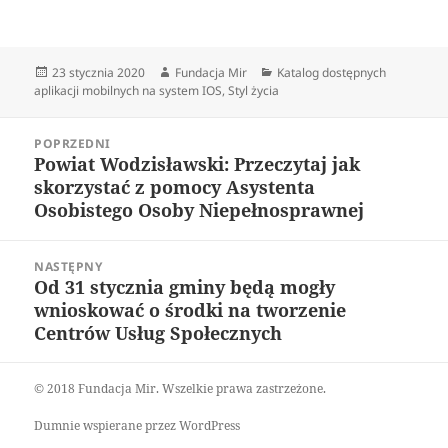
Data
Autor
Kategorie
23 stycznia 2020
Fundacja Mir
Katalog dostępnych
publikacji
aplikacji mobilnych na system IOS
,
Styl życia
Nawigacja
POPRZEDNI
wpisu
Powiat Wodzisławski: Przeczytaj jak
Poprzedni
skorzystać z pomocy Asystenta
wpis:
Osobistego Osoby Niepełnosprawnej
NASTĘPNY
Od 31 stycznia gminy będą mogły
Następny
wnioskować o środki na tworzenie
wpis:
Centrów Usług Społecznych
© 2018 Fundacja Mir. Wszelkie prawa zastrzeżone.
Dumnie wspierane przez WordPress