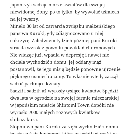
Japończyk sadząc morze kwiatów dla swojej
niewidomej żony, po to tylko, by wywołać uśmiech
na jej twarzy.
Minęło 30 lat od zawarcia związku małżeńskiego
państwa Kuroki, gdy zdiagnozowano u niej
cukrzycę. Zaledwiem tydzień później pani Kuroki
straciła wzrok z powodu powikłań chorobowych.
Nie widząc już, wpadła w depresję i nawet nie
chciała wychodzić z domu. Jej oddany mąż
postanowił, że jego misją będzie ponowne ujrzenie
pięknego uśmiechu żony. To właśnie wtedy zaczął
sadzić pachnące kwiaty.
Sadził i sadził, aż wyrosły tysiące kwiatów. Spędził
dwa lata w ogrodzie na swojej farmie mleczarskiej
w japońskim mieście Shintomi Town dopóki nie
wyrosło 7000 małych różowych kwiatków
shibazakura.
Stopniowo pani Kuroki zaczęła wychodzić z domu,
by cieszyć się kwiatami, które zasadził jej mąż i w