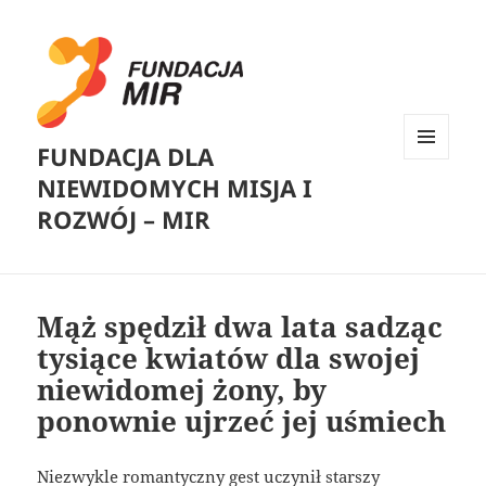
FUNDACJA DLA
MENU
NIEWIDOMYCH MISJA I
I
WIDGETY
ROZWÓJ – MIR
Mąż spędził dwa lata sadząc
tysiące kwiatów dla swojej
niewidomej żony, by
ponownie ujrzeć jej uśmiech
Niezwykle romantyczny gest uczynił starszy