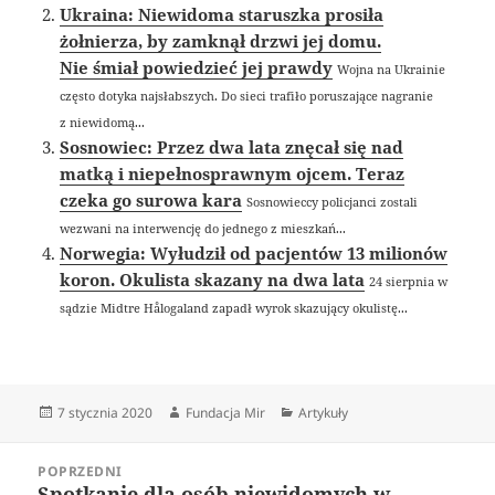
Ukraina: Niewidoma staruszka prosiła
żołnierza, by zamknął drzwi jej domu.
Nie śmiał powiedzieć jej prawdy
Wojna na Ukrainie
często dotyka najsłabszych. Do sieci trafiło poruszające nagranie
z niewidomą...
Sosnowiec: Przez dwa lata znęcał się nad
matką i niepełnosprawnym ojcem. Teraz
czeka go surowa kara
Sosnowieccy policjanci zostali
wezwani na interwencję do jednego z mieszkań...
Norwegia: Wyłudził od pacjentów 13 milionów
koron. Okulista skazany na dwa lata
24 sierpnia w
sądzie Midtre Hålogaland zapadł wyrok skazujący okulistę...
Data
Autor
Kategorie
7 stycznia 2020
Fundacja Mir
Artykuły
publikacji
Nawigacja
POPRZEDNI
wpisu
Spotkanie dla osób niewidomych w
Poprzedni