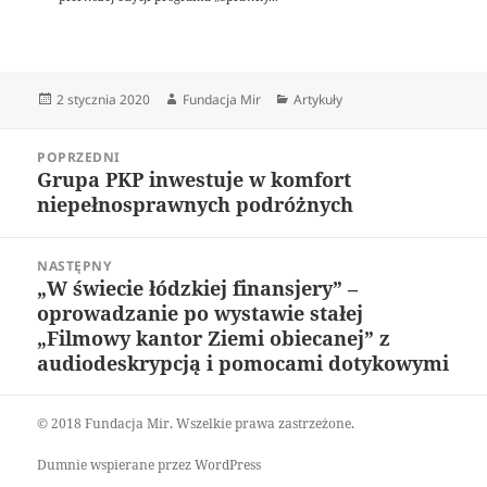
Data
Autor
Kategorie
2 stycznia 2020
Fundacja Mir
Artykuły
publikacji
Nawigacja
POPRZEDNI
wpisu
Grupa PKP inwestuje w komfort
Poprzedni
niepełnosprawnych podróżnych
wpis:
NASTĘPNY
„W świecie łódzkiej finansjery” –
Następny
oprowadzanie po wystawie stałej
wpis:
„Filmowy kantor Ziemi obiecanej” z
audiodeskrypcją i pomocami dotykowymi
© 2018 Fundacja Mir. Wszelkie prawa zastrzeżone.
Dumnie wspierane przez WordPress