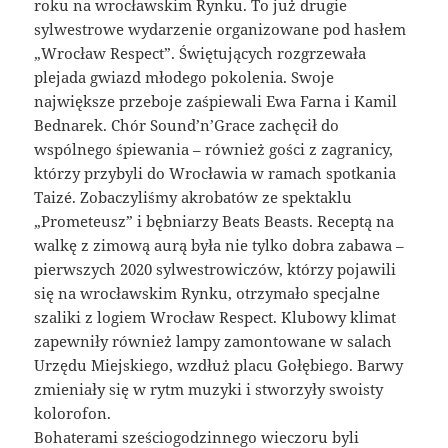
roku na wrocławskim Rynku. To już drugie
sylwestrowe wydarzenie organizowane pod hasłem
„Wrocław Respect”. Świętujących rozgrzewała
plejada gwiazd młodego pokolenia. Swoje
największe przeboje zaśpiewali Ewa Farna i Kamil
Bednarek. Chór Sound’n’Grace zachęcił do
wspólnego śpiewania – również gości z zagranicy,
którzy przybyli do Wrocławia w ramach spotkania
Taizé. Zobaczyliśmy akrobatów ze spektaklu
„Prometeusz” i bębniarzy Beats Beasts. Receptą na
walkę z zimową aurą była nie tylko dobra zabawa –
pierwszych 2020 sylwestrowiczów, którzy pojawili
się na wrocławskim Rynku, otrzymało specjalne
szaliki z logiem Wrocław Respect. Klubowy klimat
zapewniły również lampy zamontowane w salach
Urzędu Miejskiego, wzdłuż placu Gołębiego. Barwy
zmieniały się w rytm muzyki i stworzyły swoisty
kolorofon.
Bohaterami sześciogodzinnego wieczoru byli