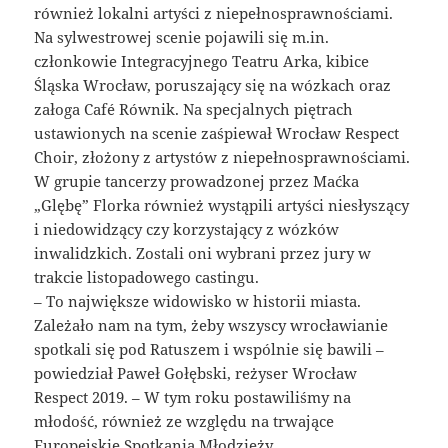
również lokalni artyści z niepełnosprawnościami.
Na sylwestrowej scenie pojawili się m.in.
członkowie Integracyjnego Teatru Arka, kibice
Śląska Wrocław, poruszający się na wózkach oraz
załoga Café Równik. Na specjalnych piętrach
ustawionych na scenie zaśpiewał Wrocław Respect
Choir, złożony z artystów z niepełnosprawnościami.
W grupie tancerzy prowadzonej przez Maćka
„Glębę” Florka również wystąpili artyści niesłyszący
i niedowidzący czy korzystający z wózków
inwalidzkich. Zostali oni wybrani przez jury w
trakcie listopadowego castingu.
– To największe widowisko w historii miasta.
Zależało nam na tym, żeby wszyscy wrocławianie
spotkali się pod Ratuszem i wspólnie się bawili –
powiedział Paweł Gołębski, reżyser Wrocław
Respect 2019. – W tym roku postawiliśmy na
młodość, również ze względu na trwające
Europejskie Spotkania Młodzieży.