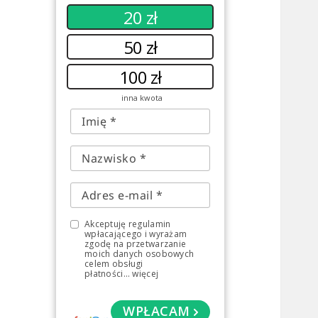
20 zł
50 zł
100 zł
inna kwota
Akceptuję regulamin
wpłacającego i wyrażam
zgodę na przetwarzanie
moich danych osobowych
celem obsługi
płatności
...
więcej
WPŁACAM