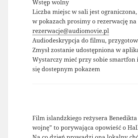
Wstęp wolny
Liczba miejsc w sali jest ograniczona
w pokazach prosimy o rezerwację na
rezerwacje@audiomovie.pl
Audiodeskrypcja do filmu, przygoto
Zmysł zostanie udostępniona w aplik
Wystarczy mieć przy sobie smartfon i
się dostepnym pokazem
Film islandzkiego reżysera Benedikta
wojnę” to porywająca opowieść o Hall
Na co dzień prowadzi ona lokalny chó