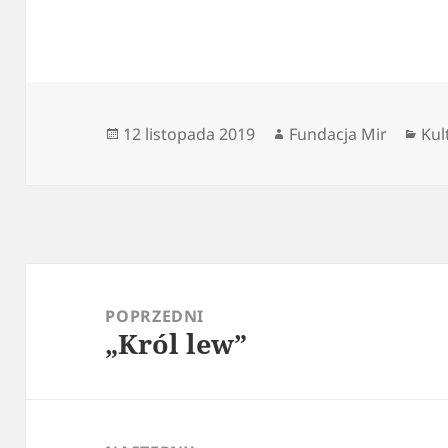
Data
Autor
Kat
12 listopada 2019
Fundacja Mir
Kul
publikacji
Nawigacja
wpisu
POPRZEDNI
„Król lew”
Poprzedni
wpis: