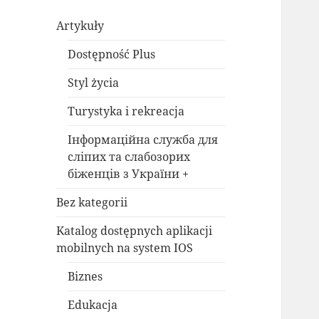
Artykuły
Dostępność Plus
Styl życia
Turystyka i rekreacja
Інформаційна служба для
сліпих та слабозорих
біженців з України +
Bez kategorii
Katalog dostępnych aplikacji
mobilnych na system IOS
Biznes
Edukacja