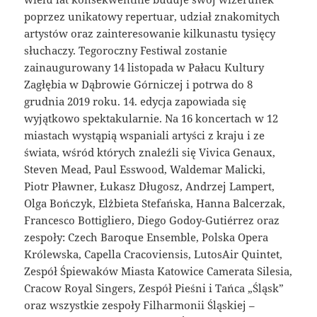
poprzez unikatowy repertuar, udział znakomitych
artystów oraz zainteresowanie kilkunastu tysięcy
słuchaczy. Tegoroczny Festiwal zostanie
zainaugurowany 14 listopada w Pałacu Kultury
Zagłębia w Dąbrowie Górniczej i potrwa do 8
grudnia 2019 roku. 14. edycja zapowiada się
wyjątkowo spektakularnie. Na 16 koncertach w 12
miastach wystąpią wspaniali artyści z kraju i ze
świata, wśród których znaleźli się Vivica Genaux,
Steven Mead, Paul Esswood, Waldemar Malicki,
Piotr Pławner, Łukasz Długosz, Andrzej Lampert,
Olga Bończyk, Elżbieta Stefańska, Hanna Balcerzak,
Francesco Bottigliero, Diego Godoy-Gutiérrez oraz
zespoły: Czech Baroque Ensemble, Polska Opera
Królewska, Capella Cracoviensis, LutosAir Quintet,
Zespół Śpiewaków Miasta Katowice Camerata Silesia,
Cracow Royal Singers, Zespół Pieśni i Tańca „Śląsk”
oraz wszystkie zespoły Filharmonii Śląskiej –