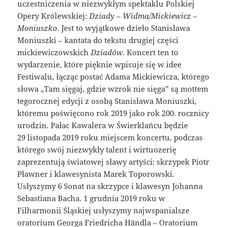
uczestniczenia w niezwykłym spektaklu Polskiej
Opery Królewskiej:
Dziady – Widma/Mickiewicz –
Moniuszko
. Jest to wyjątkowe dzieło Stanisława
Moniuszki – kantata do tekstu drugiej części
mickiewiczowskich
Dziadów
. Koncert ten to
wydarzenie, które pięknie wpisuje się w idee
Festiwalu, łącząc postać Adama Mickiewicza, którego
słowa „Tam sięgaj, gdzie wzrok nie sięga” są mottem
tegorocznej edycji z osobą Stanisława Moniuszki,
któremu poświęcono rok 2019 jako rok 200. rocznicy
urodzin. Pałac Kawalera w Świerklańcu będzie
29 listopada 2019 roku miejscem koncertu, podczas
którego swój niezwykły talent i wirtuozerię
zaprezentują światowej sławy artyści: skrzypek Piotr
Pławner i klawesynista Marek Toporowski.
Usłyszymy 6 Sonat na skrzypce i klawesyn Johanna
Sebastiana Bacha. 1 grudnia 2019 roku w
Filharmonii Śląskiej usłyszymy najwspanialsze
oratorium Georga Friedricha Händla – Oratorium