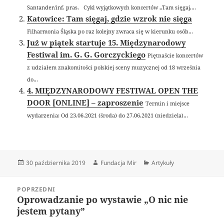
Santander/inf. pras. Cykl wyjątkowych koncertów „Tam sięgaj,...
Katowice: Tam sięgaj, gdzie wzrok nie sięga
Filharmonia Śląska po raz kolejny zwraca się w kierunku osób...
Już w piątek startuje 15. Międzynarodowy
Festiwal im. G. G. Gorczyckiego
Piętnaście koncertów
z udziałem znakomitości polskiej sceny muzycznej od 18 września
do...
4. MIĘDZYNARODOWY FESTIWAL OPEN THE
DOOR [ONLINE] – zaproszenie
Termin i miejsce
wydarzenia: Od 23.06.2021 (środa) do 27.06.2021 (niedziela)...
Data
Autor
Kategorie
30 października 2019
Fundacja Mir
Artykuły
publikacji
Nawigacja
POPRZEDNI
wpisu
Oprowadzanie po wystawie „O nic nie
Poprzedni
jestem pytany”
wpis: