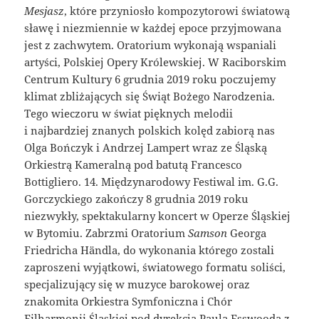
Mesjasz
, które przyniosło kompozytorowi światową
sławę i niezmiennie w każdej epoce przyjmowana
jest z zachwytem. Oratorium wykonają wspaniali
artyści, Polskiej Opery Królewskiej. W Raciborskim
Centrum Kultury 6 grudnia 2019 roku poczujemy
klimat zbliżających się Świąt Bożego Narodzenia.
Tego wieczoru w świat pięknych melodii
i najbardziej znanych polskich kolęd zabiorą nas
Olga Bończyk i Andrzej Lampert wraz ze Śląską
Orkiestrą Kameralną pod batutą Francesco
Bottigliero. 14. Międzynarodowy Festiwal im. G.G.
Gorczyckiego zakończy 8 grudnia 2019 roku
niezwykły, spektakularny koncert w Operze Śląskiej
w Bytomiu. Zabrzmi Oratorium
Samson
Georga
Friedricha Händla, do wykonania którego zostali
zaproszeni wyjątkowi, światowego formatu soliści,
specjalizujący się w muzyce barokowej oraz
znakomita Orkiestra Symfoniczna i Chór
Filharmonii Śląskiej pod dyrekcją Paula Esswooda z