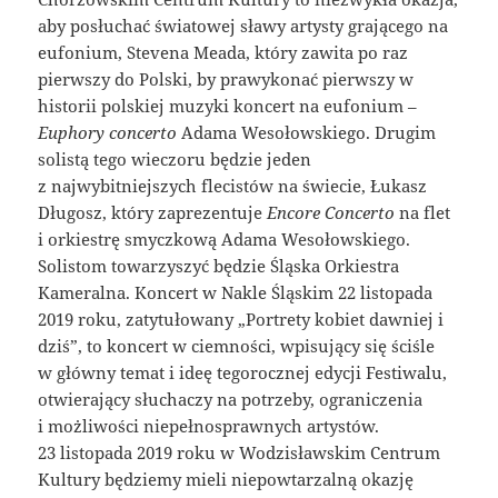
aby posłuchać światowej sławy artysty grającego na
eufonium, Stevena Meada, który zawita po raz
pierwszy do Polski, by prawykonać pierwszy w
historii polskiej muzyki koncert na eufonium –
Euphory concerto
Adama Wesołowskiego. Drugim
solistą tego wieczoru będzie jeden
z najwybitniejszych flecistów na świecie, Łukasz
Długosz, który zaprezentuje
Encore Concerto
na flet
i orkiestrę smyczkową Adama Wesołowskiego.
Solistom towarzyszyć będzie Śląska Orkiestra
Kameralna. Koncert w Nakle Śląskim 22 listopada
2019 roku, zatytułowany „Portrety kobiet dawniej i
dziś”, to koncert w ciemności, wpisujący się ściśle
w główny temat i ideę tegorocznej edycji Festiwalu,
otwierający słuchaczy na potrzeby, ograniczenia
i możliwości niepełnosprawnych artystów.
23 listopada 2019 roku w Wodzisławskim Centrum
Kultury będziemy mieli niepowtarzalną okazję