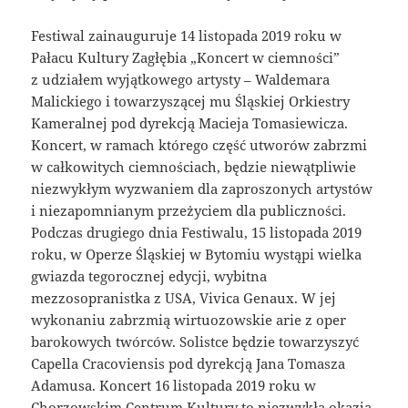
Festiwal zainauguruje 14 listopada 2019 roku w
Pałacu Kultury Zagłębia „Koncert w ciemności”
z udziałem wyjątkowego artysty – Waldemara
Malickiego i towarzyszącej mu Śląskiej Orkiestry
Kameralnej pod dyrekcją Macieja Tomasiewicza.
Koncert, w ramach którego część utworów zabrzmi
w całkowitych ciemnościach, będzie niewątpliwie
niezwykłym wyzwaniem dla zaproszonych artystów
i niezapomnianym przeżyciem dla publiczności.
Podczas drugiego dnia Festiwalu, 15 listopada 2019
roku, w Operze Śląskiej w Bytomiu wystąpi wielka
gwiazda tegorocznej edycji, wybitna
mezzosopranistka z USA, Vivica Genaux. W jej
wykonaniu zabrzmią wirtuozowskie arie z oper
barokowych twórców. Solistce będzie towarzyszyć
Capella Cracoviensis pod dyrekcją Jana Tomasza
Adamusa. Koncert 16 listopada 2019 roku w
Chorzowskim Centrum Kultury to niezwykła okazja,