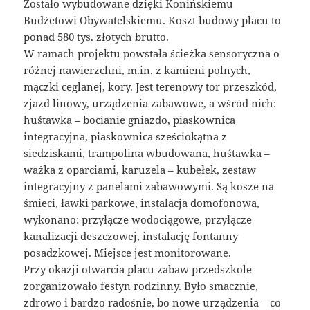
Zostało wybudowane dzięki Konińskiemu
Budżetowi Obywatelskiemu. Koszt budowy placu to
ponad 580 tys. złotych brutto.
W ramach projektu powstała ścieżka sensoryczna o
różnej nawierzchni, m.in. z kamieni polnych,
mączki ceglanej, kory. Jest terenowy tor przeszkód,
zjazd linowy, urządzenia zabawowe, a wśród nich:
huśtawka – bocianie gniazdo, piaskownica
integracyjna, piaskownica sześciokątna z
siedziskami, trampolina wbudowana, huśtawka –
ważka z oparciami, karuzela – kubełek, zestaw
integracyjny z panelami zabawowymi. Są kosze na
śmieci, ławki parkowe, instalacja domofonowa,
wykonano: przyłącze wodociągowe, przyłącze
kanalizacji deszczowej, instalację fontanny
posadzkowej. Miejsce jest monitorowane.
Przy okazji otwarcia placu zabaw przedszkole
zorganizowało festyn rodzinny. Było smacznie,
zdrowo i bardzo radośnie, bo nowe urządzenia – co