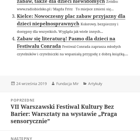
zabaw, także dla dzieci niewidomych
Źródło:
www.radiobielsko.pl / Magda Fritz To miejsce zmieni się...
Kielce: Nowoczesny plac zabaw przyjazny dla
dzieci niepełnosprawnych
Kolorowy, bezpieczny i
dostępny dla wszystkich. Wygląda jak wiele innych...
Zabaw się literaturą! Pasmo dla dzieci na
Festiwalu Conrada
Festiwal Conrada zaprasza młodych
czytelników i czytelniczki na wspaniałą przygodę z dobrą książką....
Data
Autor
Kategorie
24 września 2019
Fundacja Mir
Artykuły
publikacji
Nawigacja
POPRZEDNI
wpisu
VII Warszawski Festiwal Kultury Bez
Poprzedni
Barier: Warsztaty na wystawie „Praga
wpis:
sensorycznie”
NASTĘPNY