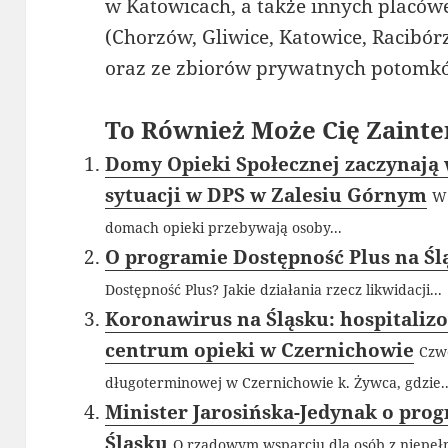
w Katowicach, a także innych placów
(Chorzów, Gliwice, Katowice, Racibórz
oraz ze zbiorów prywatnych potomk
To Również Może Cię Zainte
Domy Opieki Społecznej zaczynają 
sytuacji w DPS w Zalesiu Górnym
W 
domach opieki przebywają osoby...
O programie Dostępność Plus na Śl
Dostępność Plus? Jakie działania rzecz likwidacji...
Koronawirus na Śląsku: hospitali
centrum opieki w Czernichowie
Czw
długoterminowej w Czernichowie k. Żywca, gdzie..
Minister Jarosińska-Jedynak o pro
Śląsku
O rządowym wsparciu dla osób z niepełn