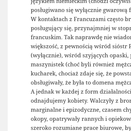
językiem niemieckim (chodzi oczywiś
posługiwano się wyłącznie gwarową f
W kontaktach z Francuzami często bra
posługujący się, przynajmniej w st
francuskim. Tak naprawdę nie wiadom
większość, z pewnością wśród sióstr
(wyłącznie), wśród szyjących opaski, 
maszynistek (choć byli również mężc
kucharek, chociaż zdaje się, że pows
obsługiwały, że była to domena mężc
A jednak w każdej z form działalnośc
odnajdujemy kobiety. Walczyły z bron
marginalne i epizodyczne, czasem ch
okopy, opatrywały rannych i opiekow
szeroko rozumiane prace biurowe, by