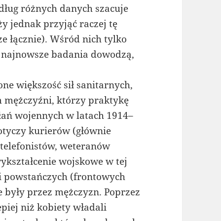
edług różnych danych szacuje
eży jednak przyjąć raczej tę
cze łącznie). Wśród nich tylko
 – najnowsze badania dowodzą,
ne większość sił sanitarnych,
im mężczyźni, którzy praktykę
ałań wojennych w latach 1914–
otyczy kurierów (głównie
i telefonistów, weteranów
ykształcenie wojskowe w tej
ji powstańczych (frontowych
ne były przez mężczyzn. Poprzez
iej niż kobiety władali