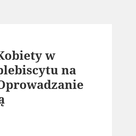
Kobiety w
plebiscytu na
 Oprowadzanie
ą