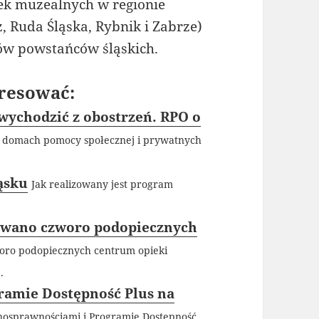
ek muzealnych w regionie
, Ruda Śląska, Rybnik i Zabrze)
ów powstańców śląskich.
resować:
wychodzić z obostrzeń. RPO o
domach pomocy społecznej i prywatnych
ąsku
Jak realizowany jest program
zowano czworo podopiecznych
oro podopiecznych centrum opieki
.
gramie Dostępność Plus na
osprawnościami i Programie Dostępność...