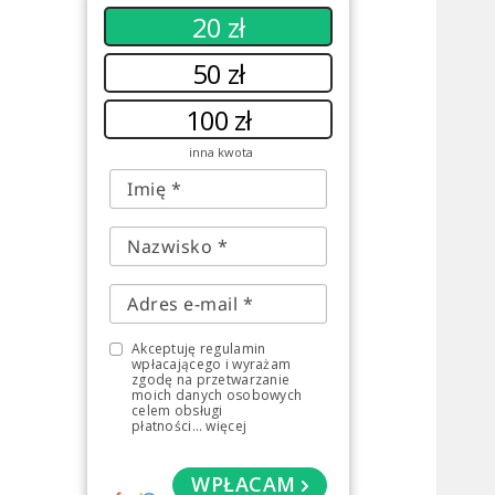
20 zł
50 zł
100 zł
inna kwota
Akceptuję regulamin
wpłacającego i wyrażam
zgodę na przetwarzanie
moich danych osobowych
celem obsługi
płatności
...
więcej
WPŁACAM