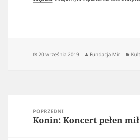
Data
Autor
Kat
20 września 2019
Fundacja Mir
Kul
publikacji
Nawigacja
wpisu
POPRZEDNI
Konin: Koncert pełen mił
Poprzedni
wpis: