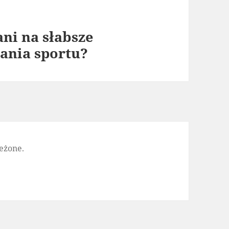
ani na słabsze
ania sportu?
eżone.