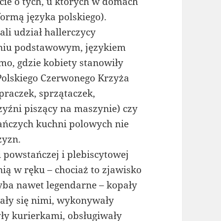
cie o tych, u których w domach
ormą języka polskiego).
li udział hallerczycy
opniu podstawowym, językiem
o, gdzie kobiety stanowiły
 Polskiego Czerwonego Krzyża
praczek, sprzątaczek,
zyźni piszący na maszynie) czy
tańczych kuchni polowych nie
zyzn.
i powstańczej i plebiscytowej
ią w ręku – chociaż to zjawisko
yba nawet legendarne – kopały
ały się nimi, wykonywały
ły kurierkami, obsługiwały