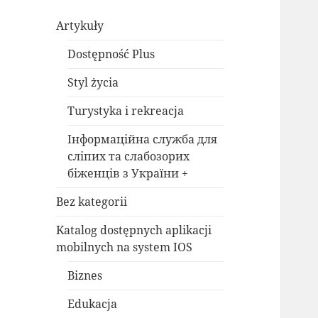
Artykuły
Dostępność Plus
Styl życia
Turystyka i rekreacja
Інформаційна служба для
сліпих та слабозорих
біженців з України +
Bez kategorii
Katalog dostępnych aplikacji
mobilnych na system IOS
Biznes
Edukacja