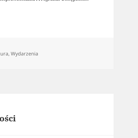
egorie
tura
,
Wydarzenia
ości