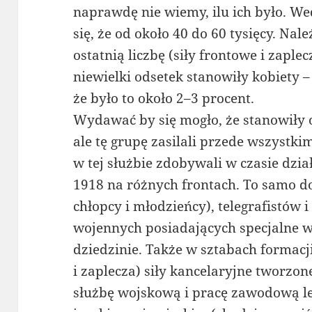
naprawdę nie wiemy, ilu ich było. W
się, że od około 40 do 60 tysięcy. Nal
ostatnią liczbę (siły frontowe i zaple
niewielki odsetek stanowiły kobiety
że było to około 2–3 procent.
Wydawać by się mogło, że stanowiły o
ale tę grupę zasilali przede wszystk
w tej służbie zdobywali w czasie dzi
1918 na różnych frontach. To samo d
chłopcy i młodzieńcy), telegrafistów 
wojennych posiadających specjalne w
dziedzinie. Także w sztabach formac
i zaplecza) siły kancelaryjne tworzo
służbę wojskową i pracę zawodową lep