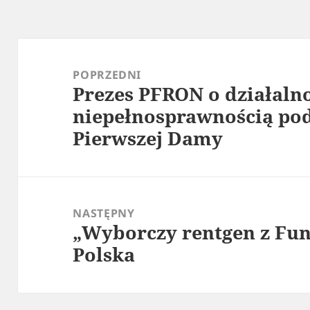
Nawigacja
wpisu
POPRZEDNI
Prezes PFRON o działalno
Poprzedni
niepełnosprawnością pod
wpis:
Pierwszej Damy
NASTĘPNY
„Wyborczy rentgen z Fun
Następny
Polska
wpis: