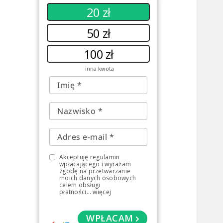
20 zł
50 zł
100 zł
inna kwota
Akceptuję regulamin
wpłacającego i wyrażam
zgodę na przetwarzanie
moich danych osobowych
celem obsługi
płatności
...
więcej
WPŁACAM