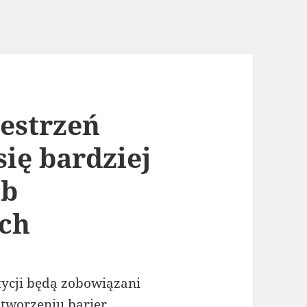
estrzeń
się bardziej
ób
ch
ycji będą zobowiązani
 tworzeniu barier