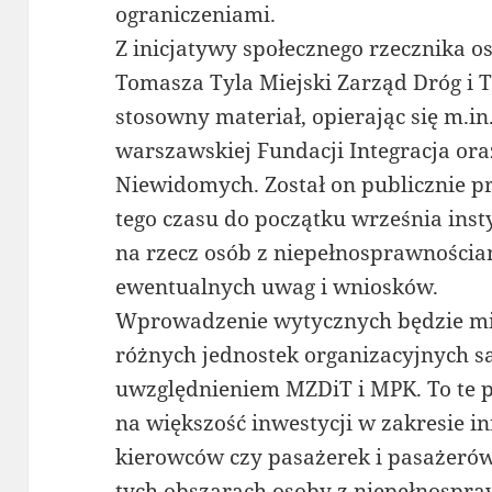
ograniczeniami.
Z inicjatywy społecznego rzecznika 
Tomasza Tyla Miejski Zarząd Dróg i 
stosowny materiał, opierając się m.i
warszawskiej Fundacji Integracja ora
Niewidomych. Został on publicznie p
tego czasu do początku września insty
na rzecz osób z niepełnosprawnościa
ewentualnych uwag i wniosków.
Wprowadzenie wytycznych będzie mia
różnych jednostek organizacyjnych 
uwzględnieniem MZDiT i MPK. To te p
na większość inwestycji w zakresie in
kierowców czy pasażerek i pasażerów
tych obszarach osoby z niepełnospra