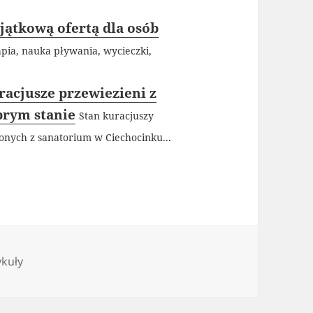
yjątkową ofertą dla osób
apia, nauka pływania, wycieczki,
racjusze przewiezieni z
brym stanie
Stan kuracjuszy
nych z sanatorium w Ciechocinku...
egorie
ykuły