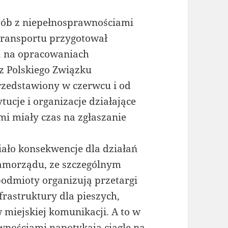
osób z niepełnosprawnościami
Transportu przygotował
n. na opracowaniach
z Polskiego Związku
rzedstawiony w czerwcu i od
tucje i organizacje działające
mi miały czas na zgłaszanie
ło konsekwencje dla działań
samorządu, ze szczególnym
odmioty organizują przetargi
frastruktury dla pieszych,
 miejskiej komunikacji. A to w
wnościami napotykają ciągle na