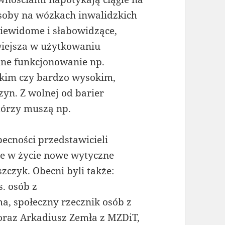
osoby na wózkach inwalidzkich
 niewidome i słabowidzące,
twiejsza w użytkowaniu
nne funkcjonowanie np.
skim czy bardzo wysokim,
yn. Z wolnej od barier
którzy muszą np.
ecności przedstawicieli
e w życie nowe wytyczne
zczyk. Obecni byli także:
. osób z
a, społeczny rzecznik osób z
oraz Arkadiusz Zemła z MZDiT,