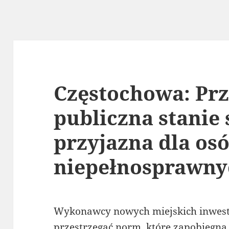
Częstochowa: Prz
publiczna stanie 
przyjazna dla os
niepełnosprawny
Wykonawcy nowych miejskich inwest
przestrzegać norm, które zapobiegną