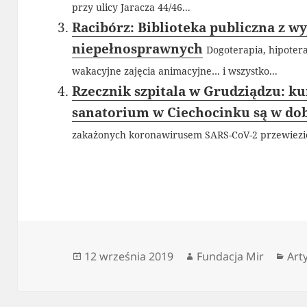
przy ulicy Jaracza 44/46...
Racibórz: Biblioteka publiczna z w
niepełnosprawnych
Dogoterapia, hipoter
wakacyjne zajęcia animacyjne… i wszystko...
Rzecznik szpitala w Grudziądzu: ku
sanatorium w Ciechocinku są w do
zakażonych koronawirusem SARS-CoV-2 przewiezio
Data
Autor
Kat
12 września 2019
Fundacja Mir
Art
publikacji