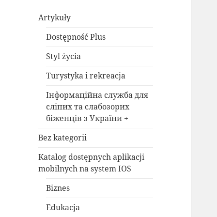
Artykuły
Dostępność Plus
Styl życia
Turystyka i rekreacja
Інформаційна служба для
сліпих та слабозорих
біженців з України +
Bez kategorii
Katalog dostępnych aplikacji
mobilnych na system IOS
Biznes
Edukacja