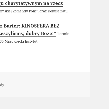
iegu charytatywnym na rzecz
ęcimskiej komendy Policji oraz Komisariatu
ez Barier: KINOSFERA BEZ
eszyliśmy, dobry Boże!”
Termin
30 Mazowiecki Instytut...
orie
uły