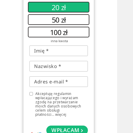
20 zł
50 zł
100 zł
inna kwota
Akceptuję regulamin
wpłacającego i wyrażam
zgodę na przetwarzanie
moich danych osobowych
celem obsługi
płatności
...
więcej
WPŁACAM