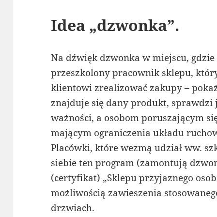
Idea „dzwonka”.
Na dźwięk dzwonka w miejscu, gdzie s
przeszkolony pracownik sklepu, kt
klientowi zrealizować zakupy – pok
znajduje się dany produkt, sprawdzi 
ważności, a osobom poruszającym si
mającym ograniczenia układu ruchow
Placówki, które wezmą udział ww. sz
siebie ten program (zamontują dzwo
(certyfikat) „Sklepu przyjaznego os
możliwością zawieszenia stosowanego
drzwiach.