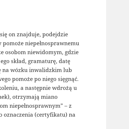
ię on znajduje, podejdzie
óry pomoże niepełnosprawnemu
aże osobom niewidomym, gdzie
jego skład, gramaturę, datę
ę na wózku inwalidzkim lub
ego pomoże po niego sięgnąć.
koleniu, a następnie wdrożą u
nek), otrzymają miano
obom niepełnosprawnym” – z
 oznaczenia (certyfikatu) na