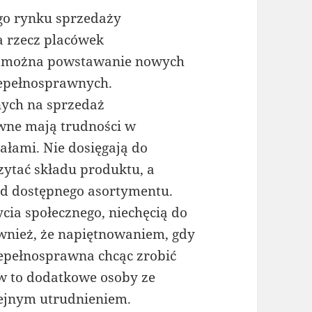
go rynku sprzedaży
a rzecz placówek
ć można powstawanie nowych
iepełnosprawnych.
nych na sprzedaż
wne mają trudności w
łami. Nie dosięgają do
czytać składu produktu, a
ód dostępnego asortymentu.
ycia społecznego, niechęcią do
wnież, że napiętnowaniem, gdy
epełnosprawna chcąc zrobić
w to dodatkowe osoby ze
olejnym utrudnieniem.