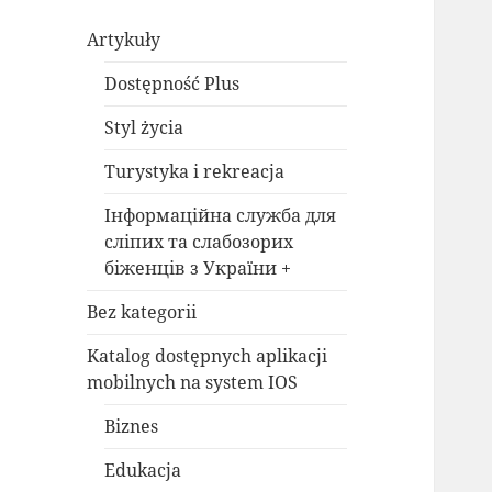
Artykuły
Dostępność Plus
Styl życia
Turystyka i rekreacja
Інформаційна служба для
сліпих та слабозорих
біженців з України +
Bez kategorii
Katalog dostępnych aplikacji
mobilnych na system IOS
Biznes
Edukacja