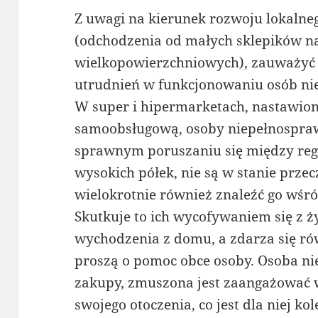
Z uwagi na kierunek rozwoju lokalne
(odchodzenia od małych sklepików n
wielkopowierzchniowych), zauważy
utrudnień w funkcjonowaniu osób n
W super i hipermarketach, nastawio
samoobsługową, osoby niepełnospra
sprawnym poruszaniu się między rega
wysokich półek, nie są w stanie prze
wielokrotnie również znaleźć go wśr
Skutkuje to ich wycofywaniem się z ż
wychodzenia z domu, a zdarza się ró
proszą o pomoc obce osoby. Osoba ni
zakupy, zmuszona jest zaangażować 
swojego otoczenia, co jest dla niej k