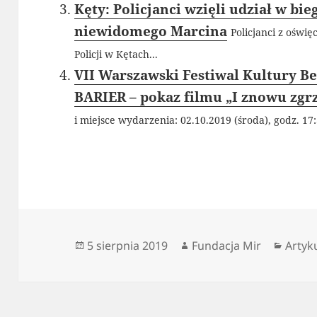
Kęty: Policjanci wzięli udział w b
niewidomego Marcina
Policjanci z oświ
Policji w Kętach...
VII Warszawski Festiwal Kultury B
BARIER – pokaz filmu „I znowu zgrz
i miejsce wydarzenia: 02.10.2019 (środa), godz. 17:
Data
Autor
Kateg
5 sierpnia 2019
Fundacja Mir
Artyk
publikacji