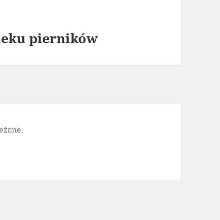
ieku pierników
eżone.