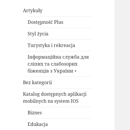
Artykuły
Dostępność Plus
Styl życia
Turystyka i rekreacja
Інформаційна служба для
сліпих та слабозорих
біженців з України +
Bez kategorii
Katalog dostępnych aplikacji
mobilnych na system IOS
Biznes
Edukacja