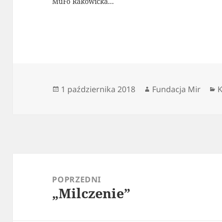
MuFo Rakowicka...
Data
Autor
K
1 października 2018
Fundacja Mir
K
publikacji
Nawigacja
wpisu
POPRZEDNI
„Milczenie”
Poprzedni
wpis: