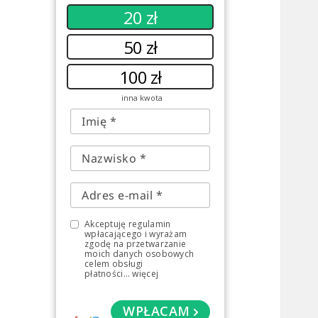
20 zł
50 zł
100 zł
inna kwota
Akceptuję regulamin
wpłacającego i wyrażam
zgodę na przetwarzanie
moich danych osobowych
celem obsługi
płatności
...
więcej
WPŁACAM