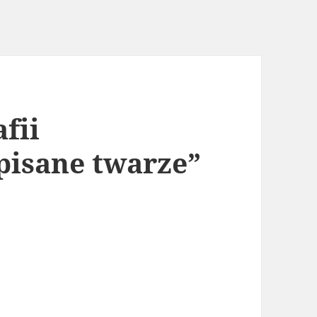
fii
pisane twarze”