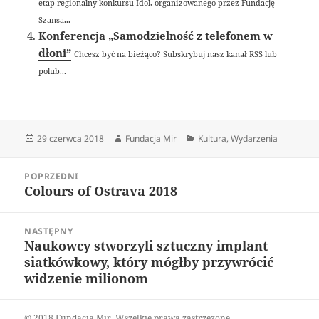
etap regionalny konkursu Idol, organizowanego przez Fundację
Szansa...
Konferencja „Samodzielność z telefonem w
dłoni”
Chcesz być na bieżąco? Subskrybuj nasz kanał RSS lub
polub...
Data
Autor
Kategorie
29 czerwca 2018
Fundacja Mir
Kultura
,
Wydarzenia
publikacji
Nawigacja
POPRZEDNI
wpisu
Colours of Ostrava 2018
Poprzedni
wpis:
NASTĘPNY
Naukowcy stworzyli sztuczny implant
Następny
siatkówkowy, który mógłby przywrócić
wpis:
widzenie milionom
© 2018 Fundacja Mir. Wszelkie prawa zastrzeżone.