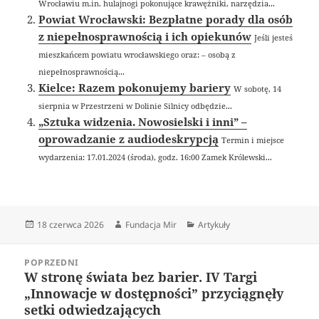
Wrocławiu m.in. hulajnogi pokonujące krawężniki, narzędzia...
Powiat Wrocławski: Bezpłatne porady dla osób
z niepełnosprawnością i ich opiekunów
Jeśli jesteś
mieszkańcem powiatu wrocławskiego oraz: – osobą z
niepełnosprawnością...
Kielce: Razem pokonujemy bariery
W sobotę, 14
sierpnia w Przestrzeni w Dolinie Silnicy odbędzie...
„Sztuka widzenia. Nowosielski i inni” –
oprowadzanie z audiodeskrypcją
Termin i miejsce
wydarzenia: 17.01.2024 (środa), godz. 16:00 Zamek Królewski...
Data
Autor
Kategorie
18 czerwca 2026
Fundacja Mir
Artykuły
publikacji
Nawigacja
POPRZEDNI
wpisu
W stronę świata bez barier. IV Targi
Poprzedni
„Innowacje w dostępności” przyciągnęły
wpis:
setki odwiedzających