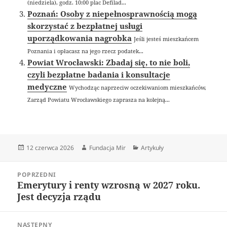
(niedziela), godz. 10:00 plac Defilad...
Poznań: Osoby z niepełnosprawnością mogą
skorzystać z bezpłatnej usługi
uporządkowania nagrobka
Jeśli jesteś mieszkańcem
Poznania i opłacasz na jego rzecz podatek...
Powiat Wrocławski: Zbadaj się, to nie boli,
czyli bezpłatne badania i konsultacje
medyczne
Wychodząc naprzeciw oczekiwaniom mieszkańców,
Zarząd Powiatu Wrocławskiego zaprasza na kolejną...
Data
Autor
Kategorie
12 czerwca 2026
Fundacja Mir
Artykuły
publikacji
Nawigacja
POPRZEDNI
wpisu
Emerytury i renty wzrosną w 2027 roku.
Poprzedni
Jest decyzja rządu
wpis:
NASTĘPNY