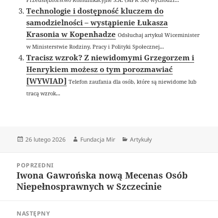
Technologie i dostępność kluczem do
samodzielności – wystąpienie Łukasza
Krasonia w Kopenhadze
Odsłuchaj artykuł Wiceminister
w Ministerstwie Rodziny, Pracy i Polityki Społecznej...
Tracisz wzrok? Z niewidomymi Grzegorzem i
Henrykiem możesz o tym porozmawiać
[WYWIAD]
Telefon zaufania dla osób, które są niewidome lub
tracą wzrok...
Data
Autor
Kategorie
26 lutego 2026
Fundacja Mir
Artykuły
publikacji
Nawigacja
POPRZEDNI
wpisu
Iwona Gawrońska nową Mecenas Osób
Poprzedni
Niepełnosprawnych w Szczecinie
wpis:
NASTĘPNY