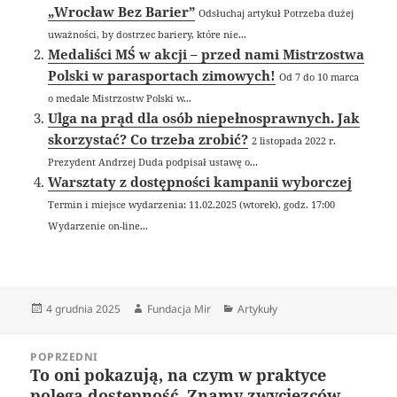
„Wrocław Bez Barier”
Odsłuchaj artykuł Potrzeba dużej
uważności, by dostrzec bariery, które nie...
Medaliści MŚ w akcji – przed nami Mistrzostwa
Polski w parasportach zimowych!
Od 7 do 10 marca
o medale Mistrzostw Polski w...
Ulga na prąd dla osób niepełnosprawnych. Jak
skorzystać? Co trzeba zrobić?
2 listopada 2022 r.
Prezydent Andrzej Duda podpisał ustawę o...
Warsztaty z dostępności kampanii wyborczej
Termin i miejsce wydarzenia: 11.02.2025 (wtorek), godz. 17:00
Wydarzenie on-line...
Data
Autor
Kategorie
4 grudnia 2025
Fundacja Mir
Artykuły
publikacji
Nawigacja
POPRZEDNI
wpisu
To oni pokazują, na czym w praktyce
Poprzedni
polega dostępność. Znamy zwycięzców
wpis: