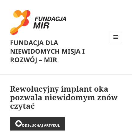
FUNDACJA DLA
MENU
NIEWIDOMYCH MISJA I
I
WIDGETY
ROZWÓJ – MIR
Rewolucyjny implant oka
pozwala niewidomym znów
czytać
ODSŁUCHAJ ARTYKUŁ