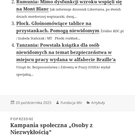
Rumunia: Mimo dysfunkcji wzroku wspięli się
na Mont Blanc
Jak informuje dziennik Libertatea, po dwóch
dniach morderczej wspinaczki, dwaj...
Płock. Głośnomówiące tablice na
przystankach. Pomogą niewidomym
Źródło: RDC.pl
/ Izabela Stańczak / MT Płocki rozkład...
Tanzania: Powstała książka dla osób
niewidomych na temat bezpieczeństwa w
miejscu pracy wydana w alfabecie Braille’a
Urząd ds. Bezpieczeństwa i Zdrowia w Pracy (OSHA) wydał
specjalną...
Data
Autor
Kategorie
20 października 2025
Fundacja Mir
Artykuły
publikacji
Nawigacja
POPRZEDNI
wpisu
Kampania społeczna „Osoby z
Poprzedni
Niezwykłością”
wpis: