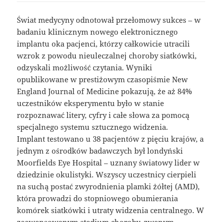
Świat medycyny odnotował przełomowy sukces – w
badaniu klinicznym nowego elektronicznego
implantu oka pacjenci, którzy całkowicie utracili
wzrok z powodu nieuleczalnej choroby siatkówki,
odzyskali możliwość czytania. Wyniki
opublikowane w prestiżowym czasopiśmie New
England Journal of Medicine pokazują, że aż 84%
uczestników eksperymentu było w stanie
rozpoznawać litery, cyfry i całe słowa za pomocą
specjalnego systemu sztucznego widzenia.
Implant testowano u 38 pacjentów z pięciu krajów, a
jednym z ośrodków badawczych był londyński
Moorfields Eye Hospital – uznany światowy lider w
dziedzinie okulistyki. Wszyscy uczestnicy cierpieli
na suchą postać zwyrodnienia plamki żółtej (AMD),
która prowadzi do stopniowego obumierania
komórek siatkówki i utraty widzenia centralnego. W
zaawansowanym stadium choroby, zwanym