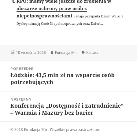
RPO: mamy wiele jeszcze do zrobienia w
obszarze ochrony praw osób z
niepełnosprawnościami
5 maja przypada Dzień Walki z
Dyskryminacją Osób Niepełnosprawnych oraz Dzień...
Data
Autor
Kategorie
10 września 2025
Fundacja Mir
Kultura
publikacji
Nawigacja
POPRZEDNI
wpisu
Łódzkie: 43,5 mln zł na wsparcie osób
Poprzedni
potrzebujących
wpis:
NASTĘPNY
Konferencja „Dostępność i zatrudnienie”
Następny
– Warmia i Mazury bez barier
wpis:
© 2018 Fundacja Mir. Wszelkie prawa zastrzeżone.