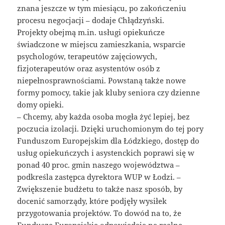
znana jeszcze w tym miesiącu, po zakończeniu
procesu negocjacji – dodaje Chłądzyński.
Projekty obejmą m.in. usługi opiekuńcze
świadczone w miejscu zamieszkania, wsparcie
psychologów, terapeutów zajęciowych,
fizjoterapeutów oraz asystentów osób z
niepełnosprawnościami. Powstaną także nowe
formy pomocy, takie jak kluby seniora czy dzienne
domy opieki.
– Chcemy, aby każda osoba mogła żyć lepiej, bez
poczucia izolacji. Dzięki uruchomionym do tej pory
Funduszom Europejskim dla Łódzkiego, dostęp do
usług opiekuńczych i asystenckich poprawi się w
ponad 40 proc. gmin naszego województwa –
podkreśla zastępca dyrektora WUP w Łodzi. –
Zwiększenie budżetu to także nasz sposób, by
docenić samorządy, które podjęły wysiłek
przygotowania projektów. To dowód na to, że
Fundusze Europejskie odpowiadają na realne