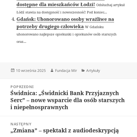
dostępne dla mieszkańców Łodzi!
Odsłuchaj artykuł
Łódź stawia na dostępność i nowoczesność! Pod koniec...
Gdańsk: Uhonorowano osoby wrażliwe na
potrzeby drugiego człowieka
W Gdańsku
uhonorowano najlepsze opiekunki i opiekunów osób starszych
oraz...
Data
Autor
Kategorie
10 września 2025
Fundacja Mir
Artykuły
publikacji
Nawigacja
POPRZEDNI
wpisu
Świdnica: „Świdnicki Bank Przyjaznych
Poprzedni
Serc” – nowe wsparcie dla osób starszych
wpis:
i niepełnosprawnych
NASTĘPNY
„Zmiana” – spektakl z audiodeskrypcją
Następny