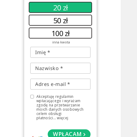
20 zł
50 zł
100 zł
inna kwota
Akceptuję regulamin
wpłacającego i wyrażam
zgodę na przetwarzanie
moich danych osobowych
celem obsługi
płatności
...
więcej
WPŁACAM