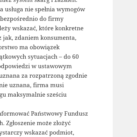
na usługa nie spełnia wymogów
 bezpośrednio do firmy
leży wskazać, które konkretne
z jak, zdaniem konsumenta,
iorstwo ma obowiązek
jątkowych sytuacjach – do 60
li odpowiedzi w ustawowym
 uznana za rozpatrzoną zgodnie
anie uznana, firma musi
gu maksymalnie sześciu
informować Państwowy Fundusz
h. Zgłoszenie może złożyć
ystarczy wskazać podmiot,