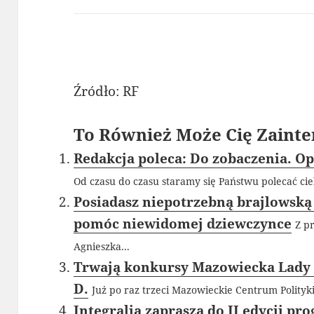
Źródło: RF
To Również Może Cię Zainte
Redakcja poleca: Do zobaczenia. O
Od czasu do czasu staramy się Państwu polecać cie
Posiadasz niepotrzebną brajlowską
pomóc niewidomej dziewczynce
Z p
Agnieszka...
Trwają konkursy Mazowiecka Lady 
D.
Już po raz trzeci Mazowieckie Centrum Polityki
Integralia zaprasza do II edycji p