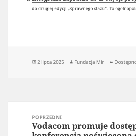
do drugiej edycji „Sprawnego stażu”. To ogólnopol
Data
Autor
Kategori
2 lipca 2025
Fundacja Mir
Dostępno
publikacji
Nawigacja
wpisu
POPRZEDNI
Vodacom promuje dostęp
Poprzedni
konferencja poświęcona
wpis: