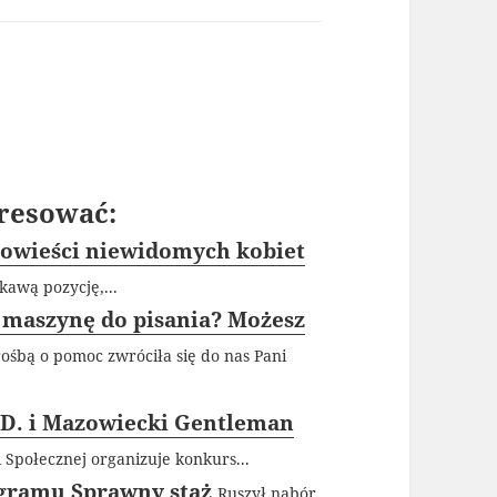
resować:
powieści niewidomych kobiet
kawą pozycję,...
 maszynę do pisania? Możesz
rośbą o pomoc zwróciła się do nas Pani
D. i Mazowiecki Gentleman
 Społecznej organizuje konkurs...
rogramu Sprawny staż
Ruszył nabór