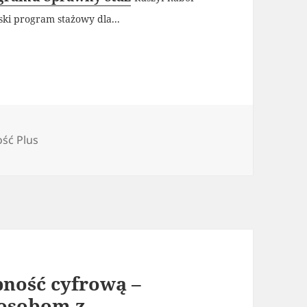
ski program stażowy dla...
e
ść Plus
ność cyfrową –
 osobom z