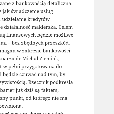
zane z bankowością detaliczną.
y jak świadczenie usług
 udzielanie kredytów
że działalność maklerska. Celem
sług finansowych będzie możliwe
ami – bez zbędnych przeszkód.
ymagań w zakresie bankowości
znacza dr Michał Ziemiak,
est w pełni przygotowana do
 będzie czuwać nad tym, by
czywistością. Rzecznik podkreśla
barier już dziś są faktem,
sny punkt, od którego nie ma
apewniona.
eż system skarg i zażaleń.