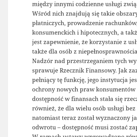
między innymi codzienne usługi zwią
Wśród nich znajdują się takie obszar
płatniczych, prowadzenie rachunków,
konsumenckich i hipotecznych, a tak
jest zapewnienie, że korzystanie z u
także dla osób z niepełnosprawności
Nadzór nad przestrzeganiem tych w
sprawuje Rzecznik Finansowy. Jak za
pełniący tę funkcję, jego instytucja j
ochrony nowych praw konsumentów i
dostępność w finansach stała się rze
również, że dla wielu osób usługi bez 
natomiast teraz został wyznaczony ja
odwrotu – dostępność musi zostać z
W ramach ustawy wprowadzono równi