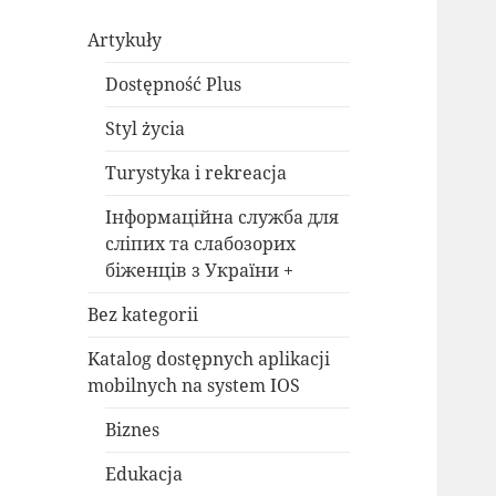
Artykuły
Dostępność Plus
Styl życia
Turystyka i rekreacja
Інформаційна служба для
сліпих та слабозорих
біженців з України +
Bez kategorii
Katalog dostępnych aplikacji
mobilnych na system IOS
Biznes
Edukacja