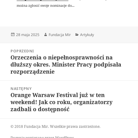
można zgłosić swoje nominacje do...
Data
Autor
Kategorie
28 maja 2025
Fundacja Mir
Artykuły
publikacji
Nawigacja
POPRZEDNI
wpisu
Orzeczenia o niepełnosprawności na
Poprzedni
dłuższy okres. Minister Pracy podpisała
wpis:
rozporządzenie
NASTĘPNY
Orange Warsaw Festival już w ten
Następny
weekend! Jak co roku, organizatorzy
wpis:
zadbali o dostępność
© 2018 Fundacja Mir. Wszelkie prawa zastrzeżone.
Dumnie wspierane przez WordPress