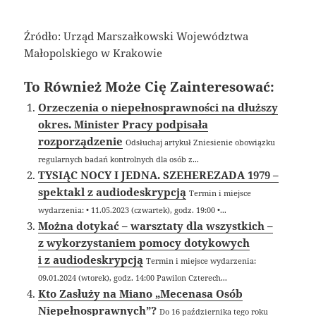
Źródło: Urząd Marszałkowski Województwa
Małopolskiego w Krakowie
To Również Może Cię Zainteresować:
Orzeczenia o niepełnosprawności na dłuższy
okres. Minister Pracy podpisała
rozporządzenie
Odsłuchaj artykuł Zniesienie obowiązku
regularnych badań kontrolnych dla osób z...
TYSIĄC NOCY I JEDNA. SZEHEREZADA 1979 –
spektakl z audiodeskrypcją
Termin i miejsce
wydarzenia: • 11.05.2023 (czwartek), godz. 19:00 •...
Można dotykać – warsztaty dla wszystkich –
z wykorzystaniem pomocy dotykowych
i z audiodeskrypcją
Termin i miejsce wydarzenia:
09.01.2024 (wtorek), godz. 14:00 Pawilon Czterech...
Kto Zasłuży na Miano „Mecenasa Osób
Niepełnosprawnych”?
Do 16 października tego roku