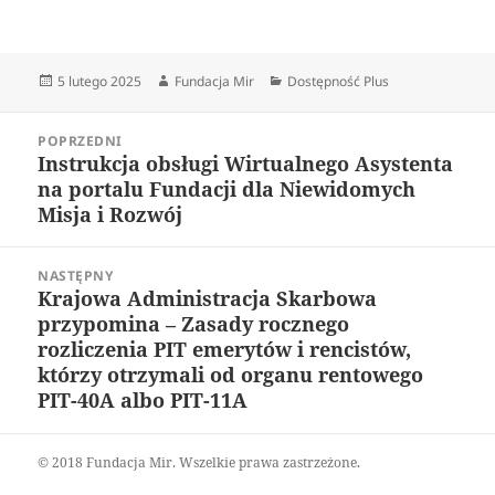
Data
Autor
Kategorie
5 lutego 2025
Fundacja Mir
Dostępność Plus
publikacji
Nawigacja
POPRZEDNI
wpisu
Instrukcja obsługi Wirtualnego Asystenta
Poprzedni
na portalu Fundacji dla Niewidomych
wpis:
Misja i Rozwój
NASTĘPNY
Krajowa Administracja Skarbowa
Następny
przypomina – Zasady rocznego
wpis:
rozliczenia PIT emerytów i rencistów,
którzy otrzymali od organu rentowego
PIT-40A albo PIT-11A
© 2018 Fundacja Mir. Wszelkie prawa zastrzeżone.