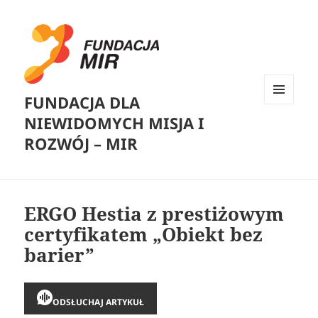
FUNDACJA DLA
MENU
NIEWIDOMYCH MISJA I
I
WIDGETY
ROZWÓJ – MIR
ERGO Hestia z prestiżowym
certyfikatem „Obiekt bez
barier”
ODSŁUCHAJ ARTYKUŁ