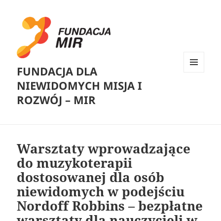
FUNDACJA DLA
MENU
NIEWIDOMYCH MISJA I
I
WIDGETY
ROZWÓJ – MIR
Warsztaty wprowadzające
do muzykoterapii
dostosowanej dla osób
niewidomych w podejściu
Nordoff Robbins – bezpłatne
warsztaty dla nauczycieli w