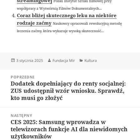
streamingowej
Polski Instytut Sztuki filmowej przy
współpracy z Wytwórnią Filmów Dokumentalnych...
Coraz bliżej skutecznego leku na niektóre
rodzaje zaćmy
Naukowcy opracowali rewolucyjną metodę
leczenia zaćmy, która wykazuje wysoką skuteczność...
Data
Autor
Kategorie
3 stycznia 2025
Fundacja Mir
Kultura
publikacji
Nawigacja
POPRZEDNI
wpisu
Dodatek dopełniający do renty socjalnej:
Poprzedni
ZUS udostępnił wzór wniosku. Sprawdź,
wpis:
kto musi go złożyć
NASTĘPNY
CES 2025: Samsung wprowadza w
Następny
telewizorach funkcje AI dla niewidomych
wpis:
użytkowników