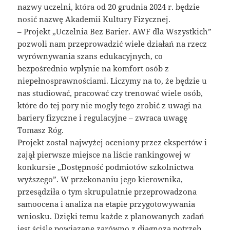
nazwy uczelni, która od 20 grudnia 2024 r. będzie
nosić nazwę Akademii Kultury Fizycznej.
– Projekt „Uczelnia Bez Barier. AWF dla Wszystkich”
pozwoli nam przeprowadzić wiele działań na rzecz
wyrównywania szans edukacyjnych, co
bezpośrednio wpłynie na komfort osób z
niepełnosprawnościami. Liczymy na to, że będzie u
nas studiować, pracować czy trenować wiele osób,
które do tej pory nie mogły tego zrobić z uwagi na
bariery fizyczne i regulacyjne – zwraca uwagę
Tomasz Róg.
Projekt został najwyżej oceniony przez ekspertów i
zajął pierwsze miejsce na liście rankingowej w
konkursie „Dostępność podmiotów szkolnictwa
wyższego”. W przekonaniu jego kierownika,
przesądziła o tym skrupulatnie przeprowadzona
samoocena i analiza na etapie przygotowywania
wniosku. Dzięki temu każde z planowanych zadań
jest ściśle powiązane zarówno z diagnozą potrzeb,