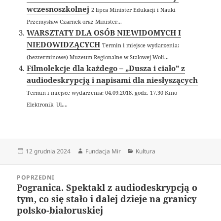
wczesnoszkolnej
2 lipca Minister Edukacji i Nauki
Przemysław Czarnek oraz Minister...
WARSZTATY DLA OSÓB NIEWIDOMYCH I
NIEDOWIDZĄCYCH
Termin i miejsce wydarzenia:
(bezterminowe) Muzeum Regionalne w Stalowej Woli...
Filmolekcje dla każdego – „Dusza i ciało” z
audiodeskrypcją i napisami dla niesłyszących
Termin i miejsce wydarzenia: 04.09.2018, godz. 17.30 Kino
Elektronik Ul....
Data
Autor
Kategorie
12 grudnia 2024
Fundacja Mir
Kultura
publikacji
Nawigacja
POPRZEDNI
wpisu
Pogranica. Spektakl z audiodeskrypcją o
Poprzedni
tym, co się stało i dalej dzieje na granicy
wpis:
polsko-białoruskiej