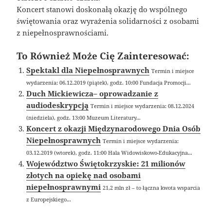
Koncert stanowi doskonałą okazję do wspólnego
świętowania oraz wyrażenia solidarności z osobami
z niepełnosprawnościami.
To Również Może Cię Zainteresować:
Spektakl dla Niepełnosprawnych
Termin i miejsce
wydarzenia: 06.12.2019 (piątek), godz. 10:00 Fundacja Promocji...
Duch Mickiewicza– oprowadzanie z
audiodeskrypcją
Termin i miejsce wydarzenia: 08.12.2024
(niedziela), godz. 13:00 Muzeum Literatury...
Koncert z okazji Międzynarodowego Dnia Osób
Niepełnosprawnych
Termin i miejsce wydarzenia:
03.12.2019 (wtorek), godz. 11:00 Hala Widowiskowo-Edukacyjna...
Województwo Świętokrzyskie: 21 milionów
złotych na opiekę nad osobami
niepełnosprawnymi
21,2 mln zł – to łączna kwota wsparcia
z Europejskiego...