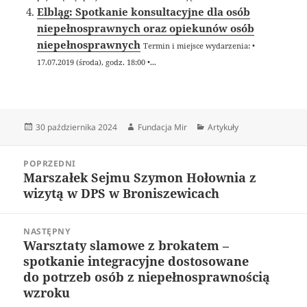
Elbląg: Spotkanie konsultacyjne dla osób
niepełnosprawnych oraz opiekunów osób
niepełnosprawnych
Termin i miejsce wydarzenia: •
17.07.2019 (środa), godz. 18:00 •...
Data
Autor
Kategorie
30 października 2024
Fundacja Mir
Artykuły
publikacji
Nawigacja
POPRZEDNI
wpisu
Marszałek Sejmu Szymon Hołownia z
Poprzedni
wizytą w DPS w Broniszewicach
wpis:
NASTĘPNY
Warsztaty slamowe z brokatem –
Następny
spotkanie integracyjne dostosowane
wpis:
do potrzeb osób z niepełnosprawnością
wzroku