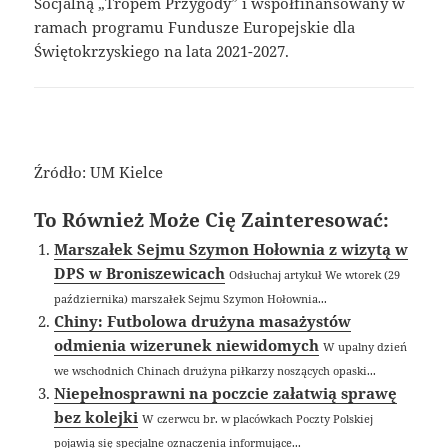
Socjalną „Tropem Przygody” i współfinansowany w
ramach programu Fundusze Europejskie dla
Świętokrzyskiego na lata 2021-2027.
Źródło: UM Kielce
To Również Może Cię Zainteresować:
Marszałek Sejmu Szymon Hołownia z wizytą w
DPS w Broniszewicach
Odsłuchaj artykuł We wtorek (29
października) marszałek Sejmu Szymon Hołownia...
Chiny: Futbolowa drużyna masażystów
odmienia wizerunek niewidomych
W upalny dzień
we wschodnich Chinach drużyna piłkarzy noszących opaski...
Niepełnosprawni na poczcie załatwią sprawę
bez kolejki
W czerwcu br. w placówkach Poczty Polskiej
pojawią się specjalne oznaczenia informujące...