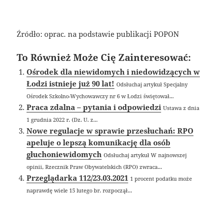
Źródło: oprac. na podstawie publikacji POPON
To Również Może Cię Zainteresować:
Ośrodek dla niewidomych i niedowidzących w
Łodzi istnieje już 90 lat!
Odsłuchaj artykuł Specjalny
Ośrodek Szkolno-Wychowawczy nr 6 w Łodzi świętował...
Praca zdalna – pytania i odpowiedzi
Ustawa z dnia
1 grudnia 2022 r. (Dz. U. z...
Nowe regulacje w sprawie przesłuchań: RPO
apeluje o lepszą komunikację dla osób
głuchoniewidomych
Odsłuchaj artykuł W najnowszej
opinii, Rzecznik Praw Obywatelskich (RPO) zwraca...
Przeglądarka 112/23.03.2021
1 procent podatku może
naprawdę wiele 15 lutego br. rozpoczął...