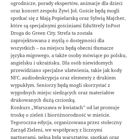
ogrodnicze, porady ekspertów, animacje dla dzieci
oraz koncert zespołu Żywi Joł. Goście będą mogli
spotkać się z Mają Popielarską oraz Sylwią Majcher,
które są specjalnymi gościniami EduStrefy InPost
Droga do Green City. Strefa ta została
zaprojektowana z myślą o dostępności dla
wszystkich – na miejscu będą obecni tłumacze
języka migowego, a także osoby mówiące po polsku,
angielsku i ukraińsku. Dla osób niewidomych
przewidziano specjalne ułatwienia, takie jak kody
NFC, audiodeskrypcja oraz elementy z drukiem
wypukłym. Seniorzy będą mogli skorzystać z
wygodnych miejsc siedzących oraz materiałów
drukowanych dużą czcionką.
Konkurs „Warszawa w kwiatach” od lat promuje
troskę o zieleń i bioróżnorodność w mieście.
Tegoroczna edycja, organizowana przez stołeczny
Zarząd Zieleni, we współpracy z licznymi
partnerami, pełna była warsztatów, spotkań oraz