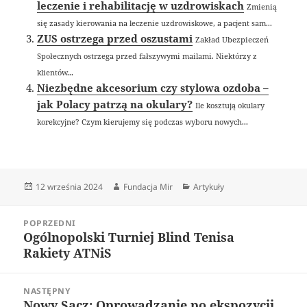
leczenie i rehabilitację w uzdrowiskach
Zmienią
się zasady kierowania na leczenie uzdrowiskowe, a pacjent sam...
ZUS ostrzega przed oszustami
Zakład Ubezpieczeń
Społecznych ostrzega przed fałszywymi mailami. Niektórzy z
klientów...
Niezbędne akcesorium czy stylowa ozdoba –
jak Polacy patrzą na okulary?
Ile kosztują okulary
korekcyjne? Czym kierujemy się podczas wyboru nowych...
Data
Autor
Kategorie
12 września 2024
Fundacja Mir
Artykuły
publikacji
Nawigacja
POPRZEDNI
wpisu
Ogólnopolski Turniej Blind Tenisa
Poprzedni
Rakiety ATNiS
wpis:
NASTĘPNY
Nowy Sącz: Oprowadzanie po ekspozycji
Następny