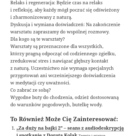
Relaks i regeneracja: Będzie czas na relaks
i refleksję, aby każdy mógł poczuć się odświeżony
i zharmonizowany z naturą.
Dyskusja i wymiana doświadczeń: Na zakończenie
warsztatu zapraszamy do wspólnej rozmowy.
Dla kogo są te warsztaty?
Warsztaty są przeznaczone dla wszystkich,
którzy pragną odpocząć od codziennego zgiełku,
zredukować stres i nawiązać głębszy kontakt
z naturą. Uczestnictwo nie wymaga specjalnych
przygotowań ani wcześniejszego doświadczenia
w medytacji czy uważności.
Co zabrać ze sobą?
Wygodne buty do chodzenia, odzież dostosowaną
do warunków pogodowych, butelkę wody.
To Również Może Cię Zainteresować:
„Za duży na bajki 2” – seans z audiodeskrypcją
i spotkanie z Dorotą Kolak
Termin i miejsce