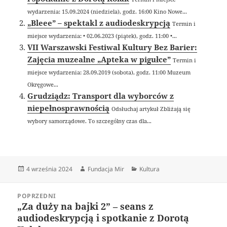
wydarzenia: 15.09.2024 (niedziela), godz. 16:00 Kino Nowe...
„Bleee” – spektakl z audiodeskrypcją
Termin i
miejsce wydarzenia: • 02.06.2023 (piątek), godz. 11:00 •...
VII Warszawski Festiwal Kultury Bez Barier:
Zajęcia muzealne „Apteka w pigułce”
Termin i
miejsce wydarzenia: 28.09.2019 (sobota), godz. 11:00 Muzeum
Okręgowe...
Grudziądz: Transport dla wyborców z
niepełnosprawnością
Odsłuchaj artykuł Zbliżają się
wybory samorządowe. To szczególny czas dla...
Data
Autor
Kategorie
4 września 2024
Fundacja Mir
Kultura
publikacji
Nawigacja
POPRZEDNI
wpisu
„Za duży na bajki 2” – seans z
Poprzedni
audiodeskrypcją i spotkanie z Dorotą
wpis: